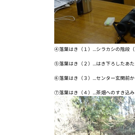
④落葉はき（１）…シラカシの階段
⑤落葉はき（２）…はき下ろしたあ
⑥落葉はき（３）…センター玄関前
⑦落葉はき（４）…茶畑へのすき込み