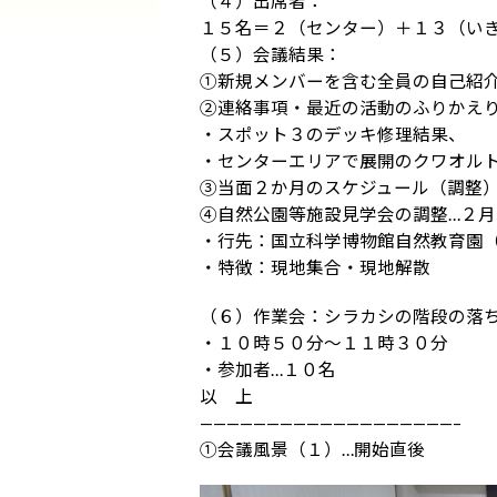
（４）出席者：
１５名＝２（センター）＋１３（い
（５）会議結果：
①新規メンバーを含む全員の自己紹
②連絡事項・最近の活動のふりかえ
・スポット３のデッキ修理結果、
・センターエリアで展開のクワオル
③当面２か月のスケジュール（調整
④自然公園等施設見学会の調整…２月
・行先：国立科学博物館自然教育園
・特徴：現地集合・現地解散
（６）作業会：シラカシの階段の落
・１０時５０分～１１時３０分
・参加者…１０名
以 上
———————————————————–
①会議風景（１）…開始直後