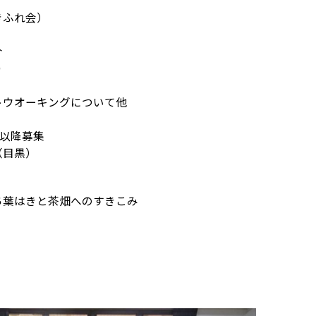
きふれ会）
介
り
トウオーキングについて他
）
以降募集
（目黒）
ち葉はきと茶畑へのすきこみ