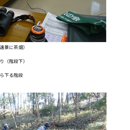
（遠景に茶畑）
たり（階段下）
から下る階段