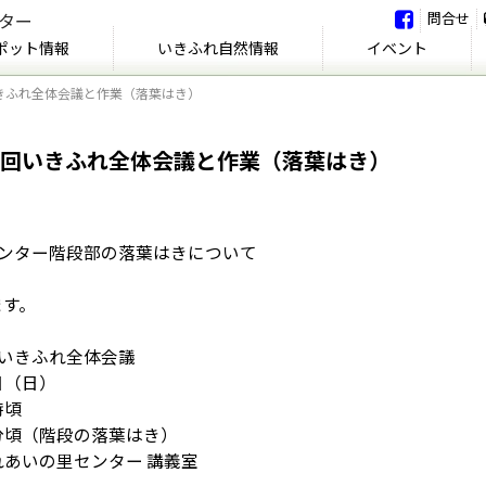
問合せ
ポット情報
いきふれ自然情報
イベント
回いきふれ全体会議と作業（落葉はき）
いきふれ自然情報
いきふれの会
イベント
イベント報告
第５回いきふれ全体会議と作業（落葉はき）
センター階段部の落葉はきについて
ます。
いきふれ全体会議
日（日）
時頃
分頃（階段の落葉はき）
あいの里センター 講義室