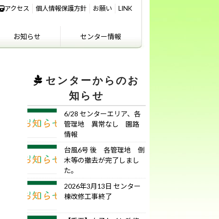
アクセス
個人情報保護方針
お願い
LINK
お知らせ
センター情報
IKIFURE NEWS
お知らせ
センター情報
アクセス
講義室のご利用につ
いて
センターからのお
知らせ
6/28 センターエリア、各
管理地 異常なし 園路
情報
台風6号 後 各管理地 倒
木等の撤去が完了しまし
た。
2026年3月13日 センター
棟改修工事終了