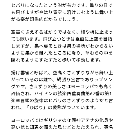
ヒバリになったという説が有力です。曇りの日で
も飛びますがやはり青空に溶けこむように舞い上
がる姿が印象的だからでしょう。
空高くさえずるばかりではなく、柵や杭に止まっ
ても歌います。飛び立つときは垂直に上空を目指
しますが、巣へ戻るときは巣の場所がわからない
ように巣から離れたところに降り、草むらの中を
隠れるようにすたすたと歩いて移動します。
揚げ雲雀と呼ばれ、空高くさえずりながら舞い上
がっているのは雄で、縄張り宣言でありラブソン
グです。さえずりの美しさはヨーロッパでも高く
評価され、ハイドンの弦楽四重奏曲第67番の第1
楽章冒頭の旋律はヒバリのさえずりのようだと言
われ、「ひばり」の愛称がついています。
ヨーロッパではギリシャの守護神アテナの化身や
高い徳と知恵を備えた鳥などとたたえられ、英名