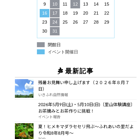
9
10
11
12
13
14
15
16
17
18
19
20
21
22
23
24
25
26
27
28
29
30
31
閉館日
イベント開催日
最新記事
残暑お見舞い申し上げます（２０２６年８月７
日）
いきふれ自然情報
2026年5月9日(土)・5月10日(日)〔里山体験講座〕
お茶摘みとお茶作りに挑戦！
イベント報告
夏！ヒメキマダラセセリ飛ぶ～ふれあいの里だよ
り令和8年8月号～
TOP