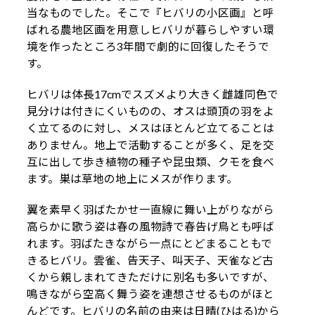
当なものでした。そこで『ヒバリの小区画』と呼
ばれる農地区画を用意しヒバリが暮らしやすい環
境を作ったところ3年間で劇的に回復したそうで
す。
ヒバリは体長17cmでスズメより大きく雌雄同色で
見分けは付きにくいものの、オスは頭頂の羽をよ
く立てるのに対し、メスはほとんど立てることは
ありません。地上で活動することが多く、足を交
互に出して歩き植物の種子や昆虫類、クモを食べ
ます。巣は草地の地上にメスが作ります。
翼を素早く羽ばたかせ一直線に舞い上がりながら
高らかに歌う姿は春の風物詩で春告げ鳥とも呼ば
れます。羽ばたきながら一点にとどまることもで
きるヒバリ。雲雀、告天子、叫天子、天雀など古
くから親しまれてきただけに別名も多いですが、
鳴きながら空高く舞う姿を連想させるものがほと
んどです。ヒバリの名前の由来は日晴(ひはる)から