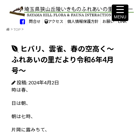
MENU
MENU
問合せ
アクセス
個人情報保護方針
お願い
LINK
TOP
ヒバリ、雲雀、春の空高く～
ふれあいの里だより令和6年4月
号～
投稿: 2024年4月2日
時は春、
日は朝、
朝は七時、
片岡に露みちて、