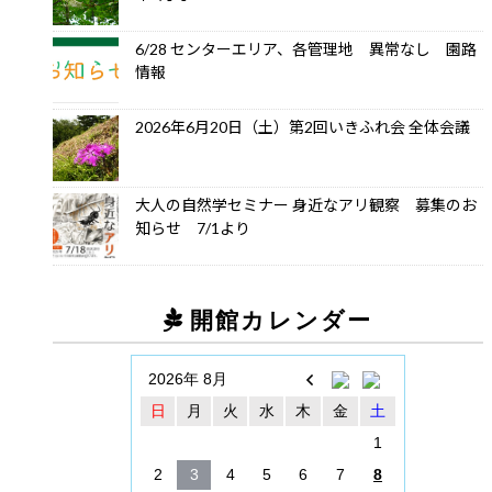
6/28 センターエリア、各管理地 異常なし 園路
情報
2026年6月20日（土）第2回いきふれ会 全体会議
大人の自然学セミナー 身近なアリ観察 募集のお
知らせ 7/1より
開館カレンダー
2026年 8月
日
月
火
水
木
金
土
1
2
3
4
5
6
7
8