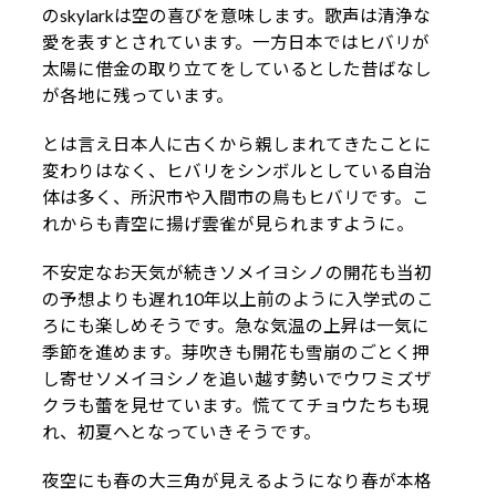
のskylarkは空の喜びを意味します。歌声は清浄な
愛を表すとされています。一方日本ではヒバリが
太陽に借金の取り立てをしているとした昔ばなし
が各地に残っています。
とは言え日本人に古くから親しまれてきたことに
変わりはなく、ヒバリをシンボルとしている自治
体は多く、所沢市や入間市の鳥もヒバリです。こ
れからも青空に揚げ雲雀が見られますように。
不安定なお天気が続きソメイヨシノの開花も当初
の予想よりも遅れ10年以上前のように入学式のこ
ろにも楽しめそうです。急な気温の上昇は一気に
季節を進めます。芽吹きも開花も雪崩のごとく押
し寄せソメイヨシノを追い越す勢いでウワミズザ
クラも蕾を見せています。慌ててチョウたちも現
れ、初夏へとなっていきそうです。
夜空にも春の大三角が見えるようになり春が本格