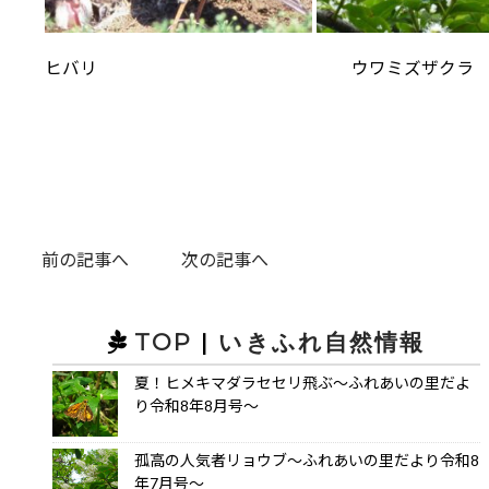
ヒバリ
ウワミズザクラ
前の記事へ
次の記事へ
TOP
|
いきふれ自然情報
夏！ヒメキマダラセセリ飛ぶ～ふれあいの里だよ
り令和8年8月号～
孤高の人気者リョウブ～ふれあいの里だより令和8
年7月号～