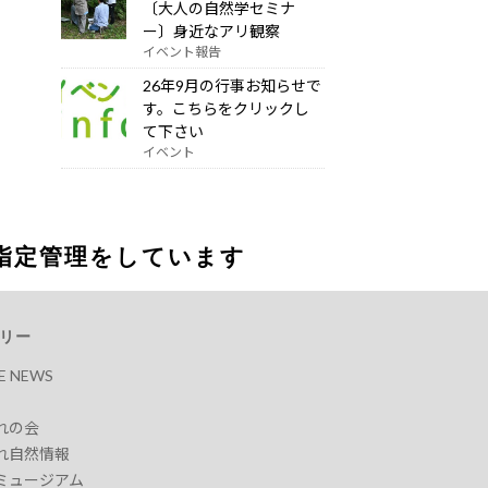
〔大人の自然学セミナ
ー〕身近なアリ観察
イベント報告
26年9月の行事お知らせで
す。こちらをクリックし
て下さい
イベント
指定管理をしています
リー
RE NEWS
れの会
れ自然情報
ミュージアム