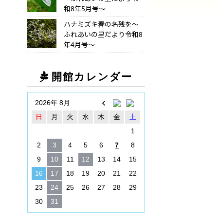
和8年5月号～
ハナミズキ春の名残を～
ふれあいの里だより令和8
年4月号～
開館カレンダー
2026年 8月
日
月
火
水
木
金
土
1
2
3
4
5
6
7
8
9
10
11
12
13
14
15
16
17
18
19
20
21
22
23
24
25
26
27
28
29
30
31