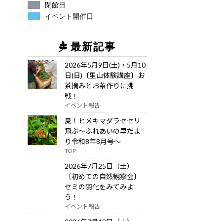
閉館日
イベント開催日
最新記事
2026年5月9日(土)・5月10
日(日)〔里山体験講座〕お
茶摘みとお茶作りに挑
戦！
イベント報告
夏！ヒメキマダラセセリ
飛ぶ～ふれあいの里だよ
り令和8年8月号～
TOP
2026年7月25日（土）
〔初めての自然観察会〕
セミの羽化をみてみよ
う！
イベント報告