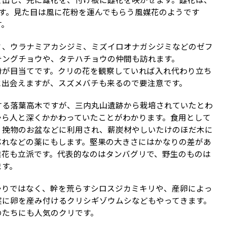
を出し、先に雄花を、付け根に雌花を咲かせます。雌花は、
す。見た目は風に花粉を運んでもらう風媒花のようです
す。
ミ、ウラナミアカシジミ、ミズイロオナガシジミなどのゼフ
テングチョウや、タテハチョウの仲間も訪れます。
粉が目当てです。クリの花を観察していれば入れ代わり立ち
に出会えますが、スズメバチも来るので要注意です。
する落葉高木ですが、三内丸山遺跡から栽培されていたとわ
から人と深くかかわっていたことがわかります。食用として
、挽物のお盆などに利用され、薪炭材やしいたけのほだ木に
ぶれなどの薬にもします。堅果の大きさにはかなりの差があ
雄花も立派です。代表的なのはタンバグリで、野生のものは
ます。
かりではなく、幹を荒らすシロスジカミキリや、産卵によっ
実に卵を産み付けるクリシギゾウムシなどもやってきます。
のたちにも人気のクリです。