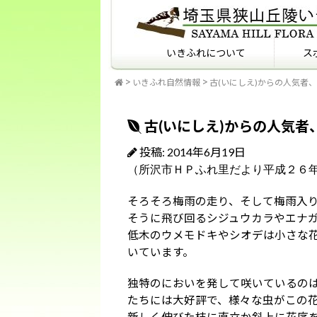
いきふれについて
ス
いきふれ自然情報
古(いにしえ)からの人気者
いきふれについて
いきふれプログラム紹介
フィールドマナーを知っ
ていますか？
古(いにしえ)からの人気者
投稿: 2014年6月19日
（所沢市ＨＰふれ里だより平成２６
そろそろ梅雨の走り、そして梅雨入
そうに飛び回るシジュウカラやエナ
低木のウメモドキやシオデは小さな
いています。
独特のにおいを発して咲いているの
たちには大好評で、様々な虫がこの