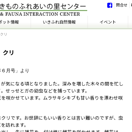
問合せ
ポット情報
いきふれ自然情報
イベント
、クリ
いきふれ自然情報
いきふれの会
イベント
イベント報告
、クリ
年６月号」より
りが気になる頃となりました。深みを増した木々の間を忙し
ガ。せっせとガの幼虫などを捕っています。
花を咲かせています。ムラサキシキブも甘い香りを漂わせ咲
はクリです。お世辞にもいい香りとは言い難いのですが、虫
花を訪れます。