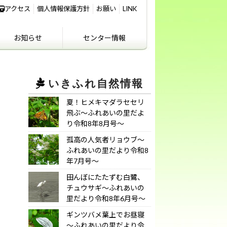
アクセス
個人情報保護方針
お願い
LINK
お知らせ
センター情報
IKIFURE NEWS
お知らせ
センター情報
アクセス
講義室のご利用につ
いて
いきふれ自然情報
夏！ヒメキマダラセセリ
飛ぶ～ふれあいの里だよ
り令和8年8月号～
孤高の人気者リョウブ～
ふれあいの里だより令和8
年7月号～
田んぼにたたずむ白鷺、
チュウサギ～ふれあいの
里だより令和8年6月号～
ギンツバメ葉上でお昼寝
～ふれあいの里だより令