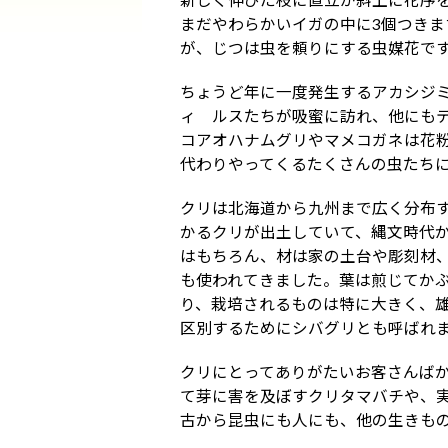
新しく伸びた枝に直立か斜上に花序
まだやわらかいイガの中に3個つきま
が、じつは虫を頼りにする虫媒花で
ちょうど年に一度発生するアカシジ
ィ ルスたちが吸蜜に訪れ、他にも
コアオハナムグリやマメコガネは花
代わりやってくるたくさんの虫たち
クリは北海道から九州まで広く分布
かるクリが出土していて、縄文時代
はもちろん、材は家の土台や彫刻材
も使われてきました。葉は煎じてか
り、栽培されるものは特に大きく、
区別するためにシバグリとも呼ばれ
クリにとってありがたいお客さんば
て芽に害を及ぼすクリタマバチや、
古から昆虫にも人にも、他の生きも