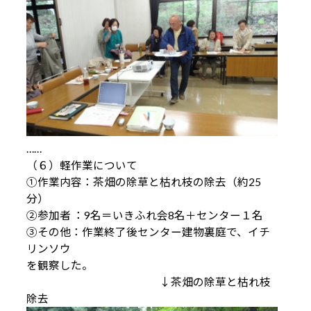
……
（６）軽作業について
①作業内容：茶畑の除草と枯れ枝の除去（約25
分）
②参加者 ：9名＝いきふれ会8名＋センター１名
③その他：作業終了後センター建物裏庭で、イチ
リンソウ
を観察した。
↓茶畑の除草と枯れ枝
除去