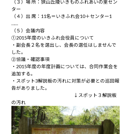
（３）場 所：狭山丘陵いきものふれあいの里セン
ター
（４）出 席：11名＝いきふれ会10＋センター1
……
（５）会議内容
①2015年度のいきふれ会役員について
・副会長２名を選出し、会長の選任はしませんで
した。
②協議・確認事項
・2015年度の年度計画については、合同作業会を
追加する。
・スポット3解説板の汚れに対策が必要との巡回報
告がありました。
↓スポット３解説板
の汚れ