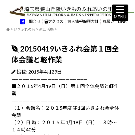
MENU
MENU
問合せ
アクセス
個人情報保護方針
お願い
LINK
いきふれの会
巡回活動
20150419いきふれ会第１回全
体会議と軽作業
投稿: 2015年4月29日
—————————————————————
■２０１5年4月19日（日）第１回全体会議と軽作
業
—————————————————————
（１）会議名：２０１5年度 第1回いきふれ会全体
会議
（２）日 時：２０１５年4月19日（日）１３時～
１４時40分