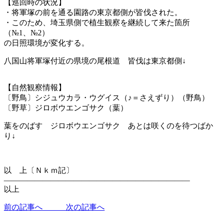
【巡回時の状況】
・将軍塚の前を通る園路の東京都側が皆伐された。
・このため、埼玉県側で植生観察を継続して来た箇所
（№1、№2）
の日照環境が変化する。
八国山将軍塚付近の県境の尾根道 皆伐は東京都側↓
【自然観察情報】
〔野鳥〕シジュウカラ・ウグイス（♪＝さえずり）（野鳥）
〔野草〕ジロボウエンゴサク（葉）
葉をのばす ジロボウエンゴサク あとは咲くのを待つばか
り↓
以 上〔Ｎｋｍ記〕
————————————————————————
以上
前の記事へ
次の記事へ