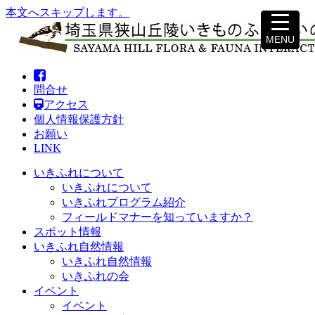
本文へスキップします。
MENU
MENU
問合せ
アクセス
個人情報保護方針
お願い
LINK
いきふれについて
いきふれについて
いきふれプログラム紹介
フィールドマナーを知っていますか？
スポット情報
いきふれ自然情報
いきふれ自然情報
いきふれの会
イベント
イベント