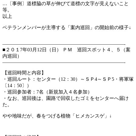
…〔事例〕道標脇の草が伸びて道標の文字が見えないこと
等。
以上
ベテランメンバーが主導する「案内巡回」の開始前の様子↓
—————————————————————————-
■２０１7年03月12日（日） ＰＭ 巡回スポット４、５（案
内巡回）
—————————————————————————-
【巡回時間と内容】
・巡回ルート：センター（12：30）～ＳＰ4～ＳＰ5・将軍塚
〔14：50〕）
・巡回参加者：7名（新規加入４名参加）
・なお、巡回後は、園路で回収したゴミをセンターへ届け
た。
やや地味だが、春をつげる植物「ヒメカンスゲ」↓