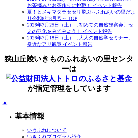
お茶摘みとお茶作りに挑戦！
イベント報告
夏！ヒメキマダラセセリ飛ぶ～ふれあいの里だよ
り令和8年8月号～
TOP
2026年7月25日（土）〔初めての自然観察会〕セ
ミの羽化をみてみよう！
イベント報告
2026年7月18日（土）〔大人の自然学セミナー〕
身近なアリ観察
イベント報告
狭山丘陵いきものふれあいの里センタ
ーは
が指定管理をしています
▲
基本情報
いきふれについて
いきふれプログラム紹介