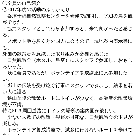
①全員の自己紹介
②2017年度の活動のふりかえり
・谷津干潟自然観察センターを研修で訪問し、水辺の鳥を観
察できた。
・協力スタッフとして行事参加すると、来て良かったと感じ
る。
・スポット地を歩くと外国人に会うので、現地案内表示等に
も、
外国の散策者を意識した取り組みが必要と感じた。
・自然観察会（ホタル、星空）にスタッフで参加し、おもし
ろかった。
・既に会員であるが、ボランテイア養成講座に又参加した
い。
・郷土の伝統を受け継ぐ行事にスタッフで参加し、結果を若
い人に語る。
・狭山丘陵の散策ルートにトイレが少なく、高齢者の散策環
境が不備。
特にSP３周囲道路にトイレの場所の案内図が欲しい。
・少ない人数での散策・観察が可能な、自然観察会の下見が
楽しみ。
・ボランテイア養成講座で、滅多に行けないルートを歩けて