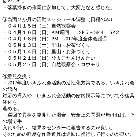
良かった。
・落葉掃きの作業に参加して、大変だなと感じた。
…
③当面２か月の活動スケジュール調整（日程のみ）
・０４月１５日（土）自然観察会
・０４月１６日（日）AM巡回 SP５～SP４、SP２
・０４月１６日（日）PM 2017年度全体会議①
・０５月１３日（土）里山・お茶づくり
・０５月１４日（日）里山・お茶づくり
・０５月２１日（日）ひよこたんけんたい
・０５月２７日（日）自然観察会・コウモリ
…
④意見交換：
・2017年度いきふれ会活動の活性化方策である、いきふれ会
の館内
対応の導入や、いきふれ会活動の館内掲示等について今後具
体化を
進める。
・巡回で異状を発見した場合、安全上の問題が無ければ、そ
の場で手
入れを行い、結果をセンターに報告するのが良い。
そのための軽易な作業道具は巡回に携行して行くのが良い。