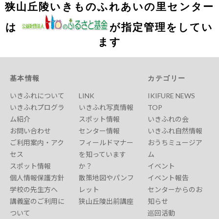
狭山丘陵いきものふれあいの里センター
は
が指定管理をしてい
ます
基本情報
カテゴリー
いきふれについて
LINK
IKIFURE NEWS
いきふれプログラ
いきふれ写真情報
TOP
ム紹介
スポット情報
いきふれの会
お問い合わせ
センター情報
いきふれ自然情報
ご利用案内・アク
フィールドマナー
おうちミュージア
セス
を知っています
ム
スポット情報
か？
イベント
個人情報保護方針
散策地図やパンフ
イベント報告
学校の先生方へ
レット
センターからのお
講義室のご利用に
狭山丘陵出前講座
知らせ
ついて
巡回活動