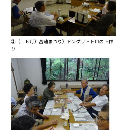
②（ ６月）菖蒲まつり）ドングリトトロの下作
り