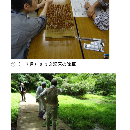
③（ ７月）ｓｐ３湿原の除草