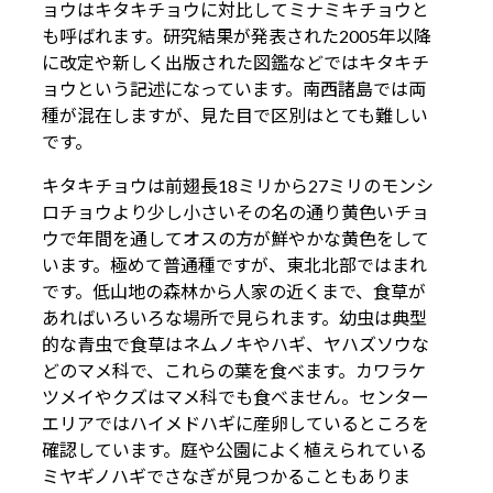
ョウはキタキチョウに対比してミナミキチョウと
も呼ばれます。研究結果が発表された2005年以降
に改定や新しく出版された図鑑などではキタキチ
ョウという記述になっています。南西諸島では両
種が混在しますが、見た目で区別はとても難しい
です。
キタキチョウは前翅長18ミリから27ミリのモンシ
ロチョウより少し小さいその名の通り黄色いチョ
ウで年間を通してオスの方が鮮やかな黄色をして
います。極めて普通種ですが、東北北部ではまれ
です。低山地の森林から人家の近くまで、食草が
あればいろいろな場所で見られます。幼虫は典型
的な青虫で食草はネムノキやハギ、ヤハズソウな
どのマメ科で、これらの葉を食べます。カワラケ
ツメイやクズはマメ科でも食べません。センター
エリアではハイメドハギに産卵しているところを
確認しています。庭や公園によく植えられている
ミヤギノハギでさなぎが見つかることもありま