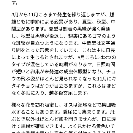
す。
3月から11月ころまで発生を繰り返しますが、雌
雄ともに季節による変異があり、夏型、秋型、中
間型があります。夏型は翅表の黒縁が強く発達
し、秋型は黒縁が後退し、翅裏にあるゴマのよう
な斑紋が目立つようになります。中間型は文字通
り間をとった形態をしています。これは主に日長
によって生じるとされますが、9月ころには3つの
タイプが混在している時期があります。日照時間
が短いと卵巣が未発達の成虫休眠型になり、チョ
ウの飛ぶ姿がほとんど見られなくなった11月にキ
タキチョウばかりが目立ちますが、これらはほど
なく冬眠に入り、越冬後交尾します。
様々な花を訪れ吸蜜し、オスは湿地などで集団吸
水することもあります。糞尿にも集まります。飛
ぶとき以外はほとんど翅を開きませんが、日に透
けて黒縁が確認できます。よく見かける黄色いチ