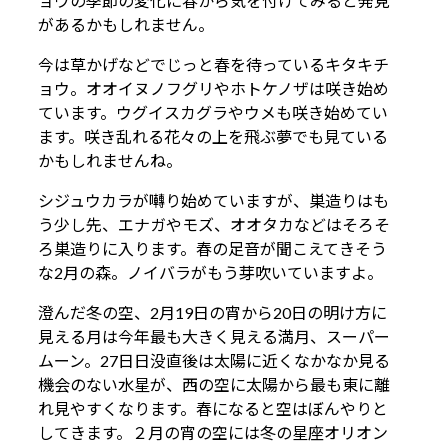
ョウの季節の変化に春から気を付けてみると発見
があるかもしれません。
今は草かげなどでじっと春を待っているキタキチ
ョウ。オオイヌノフグリやホトケノザは咲き始め
ています。ウグイスカグラやウメも咲き始めてい
ます。咲き乱れる花々の上を飛ぶ夢でも見ている
かもしれませんね。
シジュウカラが囀り始めていますが、巣造りはも
う少し先、エナガやモズ、オオタカなどはそろそ
ろ巣造りに入ります。春の足音が聞こえてきそう
な2月の森。ノイバラがもう芽吹いていますよ。
澄んだ冬の空、2月19日の宵から20日の明け方に
見える月は今年最も大きく見える満月、スーパー
ムーン。27日日没直後は太陽に近くなかなか見る
機会のない水星が、西の空に太陽から最も東に離
れ見やすくなります。春になると空はぼんやりと
してきます。２月の宵の空には冬の星座オリオン