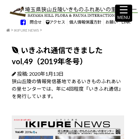
MENU
MENU
問合せ
アクセス
個人情報保護方針
お願い
LINK
IKIFURE NEWS
いきふれ通信できました
vol,49（2019年冬号）
投稿: 2020年1月13日
狭山丘陵の情報発信基地であるいきものふれあい
の里センターでは、年に4回程度『いきふれ通信』
を発行しています。