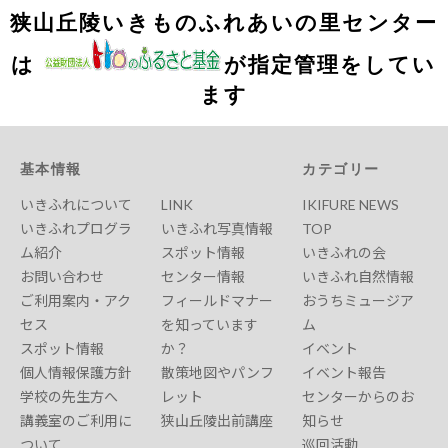
狭山丘陵いきものふれあいの里センター
は
が指定管理をしてい
ます
基本情報
カテゴリー
いきふれについて
LINK
IKIFURE NEWS
いきふれプログラ
いきふれ写真情報
TOP
ム紹介
スポット情報
いきふれの会
お問い合わせ
センター情報
いきふれ自然情報
ご利用案内・アク
フィールドマナー
おうちミュージア
セス
を知っています
ム
スポット情報
か？
イベント
個人情報保護方針
散策地図やパンフ
イベント報告
学校の先生方へ
レット
センターからのお
講義室のご利用に
狭山丘陵出前講座
知らせ
ついて
巡回活動