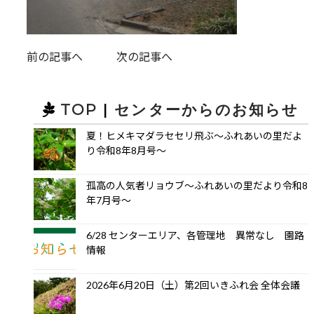
前の記事へ
次の記事へ
TOP
|
センターからのお知らせ
夏！ヒメキマダラセセリ飛ぶ～ふれあいの里だよ
り令和8年8月号～
孤高の人気者リョウブ～ふれあいの里だより令和8
年7月号～
6/28 センターエリア、各管理地 異常なし 園路
情報
2026年6月20日（土）第2回いきふれ会 全体会議