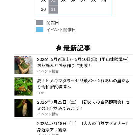
23
24
25
26
27
28
29
30
31
閉館日
イベント開催日
最新記事
2026年5月9日(土)・5月10日(日)〔里山体験講座〕
お茶摘みとお茶作りに挑戦！
イベント報告
夏！ヒメキマダラセセリ飛ぶ～ふれあいの里だよ
り令和8年8月号～
TOP
2026年7月25日（土）〔初めての自然観察会〕セ
ミの羽化をみてみよう！
イベント報告
2026年7月18日（土）〔大人の自然学セミナー〕
身近なアリ観察