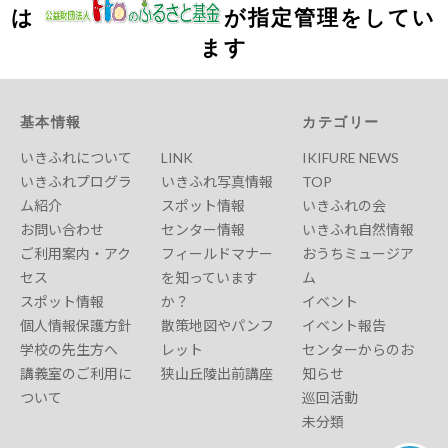
は
が指定管理をしてい
ます
基本情報
カテゴリー
いきふれについて
LINK
IKIFURE NEWS
いきふれプログラ
いきふれ写真情報
TOP
ム紹介
スポット情報
いきふれの会
お問い合わせ
センター情報
いきふれ自然情報
ご利用案内・アク
フィールドマナー
おうちミュージア
セス
を知っています
ム
スポット情報
か？
イベント
個人情報保護方針
散策地図やパンフ
イベント報告
学校の先生方へ
レット
センターからのお
講義室のご利用に
狭山丘陵出前講座
知らせ
ついて
巡回活動
未分類