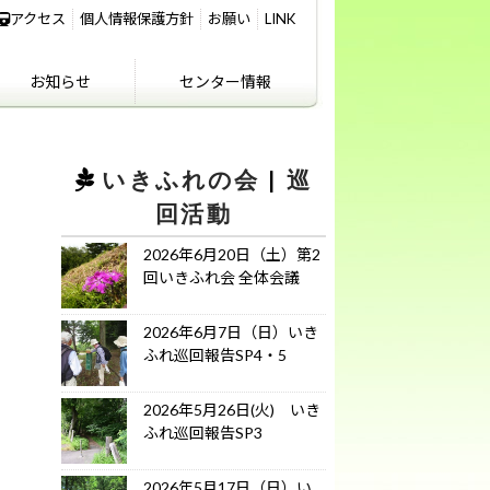
アクセス
個人情報保護方針
お願い
LINK
お知らせ
センター情報
IKIFURE NEWS
お知らせ
センター情報
アクセス
講義室のご利用につ
いて
いきふれの会
|
巡
回活動
2026年6月20日（土）第2
回いきふれ会 全体会議
2026年6月7日（日）いき
ふれ巡回報告SP4・5
2026年5月26日(火) いき
ふれ巡回報告SP3
2026年5月17日（日）い