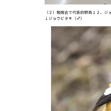
（２）勉強会で代表的野鳥１２、ジ
↓ジョウビタキ（♂）