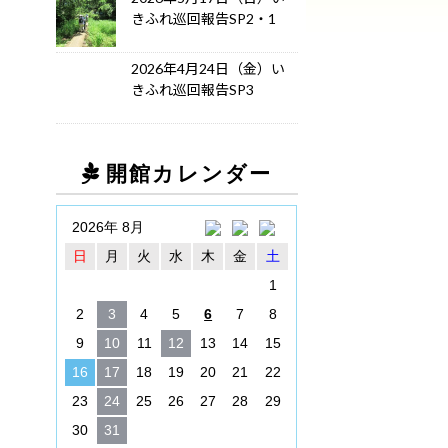
きふれ巡回報告SP2・1
2026年4月24日（金）い
きふれ巡回報告SP3
開館カレンダー
2026年 8月
日
月
火
水
木
金
土
1
2
3
4
5
6
7
8
9
10
11
12
13
14
15
16
17
18
19
20
21
22
23
24
25
26
27
28
29
30
31