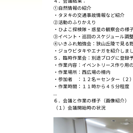
４．会議結果：
①自然情報の紹介
・タヌキの交通事故情報など紹介
②活動のふりかえり
・ひよこ探検隊・惑星の観察会の様
③イベント・巡回のスケジュール調整
④いきふれ勉強会：狭山丘陵で見る
・ジョウビタキやエナガを紹介しま
５．臨時作業会：別途ブログに登録
・作業内容：イベントリース作り用
・作業場所：西広場の柵内
・参加者 ：１２名＝センター（２
・作業時間：１１時から４５分程度
…
６．会議と作業の様子（画像紹介）
（１）会議開始時の状況