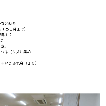
子など紹介
（R5１月まで）
野鳥１２
した。
予定。
のつる（クズ）集め
）＋いきふれ会（１０）