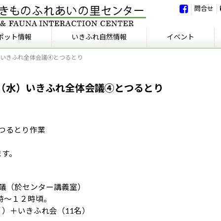
問合せ
ポット情報
いきふれ自然情報
イベント
水）いきふれ全体会議④とつるとり
いきふれ自然情報
いきふれの会
イベント
イベント報告
0日（水）いきふれ全体会議④とつるとり
つるとり作業
ます。
議（於センター講義室）
時～１２時頃。
）＋いきふれ会（11名）