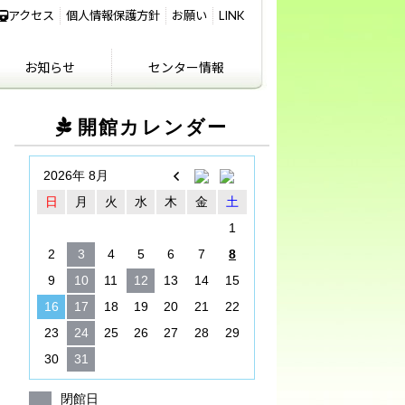
アクセス
個人情報保護方針
お願い
LINK
お知らせ
センター情報
IKIFURE NEWS
お知らせ
センター情報
アクセス
講義室のご利用につ
開館カレンダー
いて
2026年 8月
日
月
火
水
木
金
土
1
2
3
4
5
6
7
8
9
10
11
12
13
14
15
16
17
18
19
20
21
22
23
24
25
26
27
28
29
30
31
閉館日