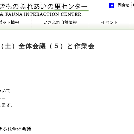
問合せ
ポット情報
いきふれ自然情報
イベント
いきふれ自然情報
いきふれの会
イベント
イベント報告
8日（土）全体会議（５）と作業会
—–
ついて
——
ます.
きふれ全体会議