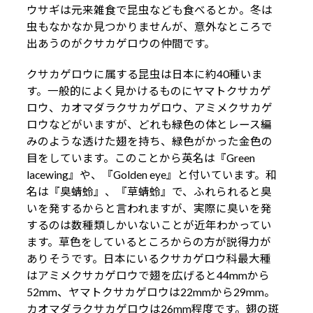
ウサギは元来雑食で昆虫なども食べるとか。冬は
虫もなかなか見つかりませんが、意外なところで
出あうのがクサカゲロウの仲間です。
クサカゲロウに属する昆虫は日本に約40種いま
す。一般的によく見かけるものにヤマトクサカゲ
ロウ、カオマダラクサカゲロウ、アミメクサカゲ
ロウなどがいますが、どれも緑色の体とレース編
みのような透けた翅を持ち、緑色がかった金色の
目をしています。このことから英名は『Green
lacewing』や、『Golden eye』と付いています。和
名は『臭蜻蛉』、『草蜻蛉』で、ふれられると臭
いを発するからと言われますが、実際に臭いを発
するのは数種類しかいないことが近年わかってい
ます。草色をしているところからの方が説得力が
ありそうです。日本にいるクサカゲロウ科最大種
はアミメクサカゲロウで翅を広げると44mmから
52mm、ヤマトクサカゲロウは22mmから29mm。
カオマダラクサカゲロウは26mm程度です。翅の斑