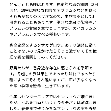
どんげ」とも呼ばれます。神秘的な卵の期間は3日
ほど、幼虫は獰猛な肉食でアブラムシなどを食べ
それもかなりの大食漢なので、生物農薬として利
用されることもあります。儚げな成虫は花粉やア
ブラムシの甘露を主食としますが、カイガラムシ
やアブラムシを食べる種もいます。
完全変態をするクサカゲロウ。あまり活発に動く
ことはないので見かけたらそっと近づいてその繊
細な姿を観察してみてください。
野鳥たちが一番身近な存在に感じられる季節で
す。冬越しの姿は単独であったり群れであったり
種によってそれぞれ違いますが、餌が少なくなっ
た寒い季節を懸命に生きています。
今年はセンターエリアではセンリョウが増えまし
たが、別名を百両というカラタチバナは激減しま
した。春先まで残りがちなマンリョウの実も野鳥