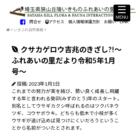
MENU
MENU
問合せ
アクセス
個人情報保護方針
お願い
LINK
いきふれ自然情報
クサカゲロウ吉兆のきざし?!～
ふれあいの里だより令和5年1月
号～
投稿: 2023年1月1日
これまでの努力が実を結び、勢い良く成長し飛躍
する年と言われる癸卯(みずのとう)年のスタート。
別名としてウサギカクシ呼ばれるのはツクバネウ
ツギ、コウヤボウキ。どちらも低木で小枝が多く
ウサギが逃げ込めば見つけにくいだろうというこ
とから名前がついたとされます。