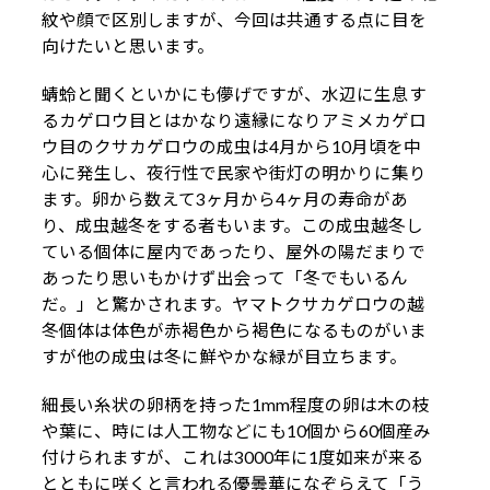
紋や顔で区別しますが、今回は共通する点に目を
向けたいと思います。
蜻蛉と聞くといかにも儚げですが、水辺に生息す
るカゲロウ目とはかなり遠縁になりアミメカゲロ
ウ目のクサカゲロウの成虫は4月から10月頃を中
心に発生し、夜行性で民家や街灯の明かりに集り
ます。卵から数えて3ヶ月から4ヶ月の寿命があ
り、成虫越冬をする者もいます。この成虫越冬し
ている個体に屋内であったり、屋外の陽だまりで
あったり思いもかけず出会って「冬でもいるん
だ。」と驚かされます。ヤマトクサカゲロウの越
冬個体は体色が赤褐色から褐色になるものがいま
すが他の成虫は冬に鮮やかな緑が目立ちます。
細長い糸状の卵柄を持った1mm程度の卵は木の枝
や葉に、時には人工物などにも10個から60個産み
付けられますが、これは3000年に1度如来が来る
とともに咲くと言われる優曇華になぞらえて「う