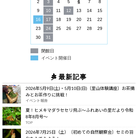
2
3
4
5
6
7
8
9
10
11
12
13
14
15
16
17
18
19
20
21
22
23
24
25
26
27
28
29
30
31
閉館日
イベント開催日
最新記事
2026年5月9日(土)・5月10日(日)〔里山体験講座〕お茶摘
みとお茶作りに挑戦！
イベント報告
夏！ヒメキマダラセセリ飛ぶ～ふれあいの里だより令和
8年8月号～
TOP
2026年7月25日（土）〔初めての自然観察会〕セミの羽