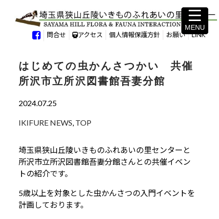
MENU
MENU
問合せ
アクセス
個人情報保護方針
お願い
LINK
はじめての虫かんさつかい 共催
所沢市立所沢図書館吾妻分館
2024.07.25
IKIFURE NEWS
,
TOP
埼玉県狭山丘陵いきものふれあいの里センターと
所沢市立所沢図書館吾妻分館さんとの共催イベン
トの紹介です。
5歳以上を対象とした虫かんさつの入門イベントを
計画しております。