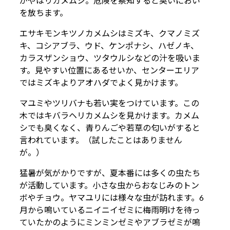
がやはりカメムシ。危険を察知すると臭いにおい
を放ちます。
エサキモンキツノカメムシはミズキ、クマノミズ
キ、コシアブラ、ウド、ケンポナシ、ハゼノキ、
カラスザンショウ、ツタウルシなどの汁を吸いま
す。見やすい位置にあるせいか、センターエリア
ではミズキよりアオハダでよく見かけます。
マユミやツリバナも若い実をつけています。この
木ではキバラヘリカメムシを見かけます。カメム
シでも臭くなく、青りんごや若草の匂いがすると
言われています。（試したことはありません
が。）
猛暑が気がかりですが、夏本番には多くの虫たち
が活動しています。小さな虫からおなじみのトン
ボやチョウ。ヤマユリには様々な虫が訪れます。6
月から鳴いているニイニイゼミに梅雨明けを待っ
ていたかのようにミンミンゼミやアブラゼミが鳴