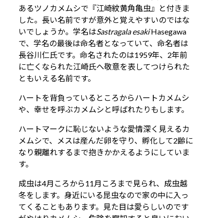
あるツノカメムシで『江崎紋黄角亀虫』と付きま
した。長い名前ですが意外と覚えやすいのではな
いでしょうか。学名は
Sastragala esaki
Hasegawa
で、学名の最後は命名者となっていて、命名者は
長谷川仁氏です。命名されたのは1959年、2年前
に亡くなられた江崎氏へ敬意を表してつけられた
ともいえる名前です。
ハートを背負っているところからハートカメムシ
や、幸せを呼ぶカメムシと呼ばれたりもします。
ハートマークに恥じないような愛情深く見えるカ
メムシで、メスは産んだ卵を守り、孵化して2齢に
なり親離れするまで抱きかかえるようにしていま
す。
成虫は4月ころから11月ころまで見られ、成虫越
冬をします。身近にいる昆虫なので家の中に入っ
てくることもあります。見た目は愛らしいのです