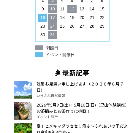
2
3
4
5
6
7
8
9
10
11
12
13
14
15
16
17
18
19
20
21
22
23
24
25
26
27
28
29
30
31
閉館日
イベント開催日
最新記事
残暑お見舞い申し上げます（２０２６年８月７
日）
いきふれ自然情報
2026年5月9日(土)・5月10日(日)〔里山体験講座〕
お茶摘みとお茶作りに挑戦！
イベント報告
夏！ヒメキマダラセセリ飛ぶ～ふれあいの里だよ
り令和8年8月号～