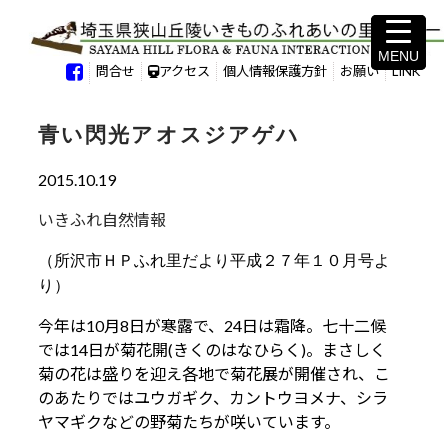
MENU
MENU
問合せ
アクセス
個人情報保護方針
お願い
LINK
青い閃光アオスジアゲハ
2015.10.19
いきふれ自然情報
（所沢市ＨＰふれ里だより平成２７年１０月号よ
り）
今年は10月8日が寒露で、24日は霜降。七十二候
では14日が菊花開(きくのはなひらく)。まさしく
菊の花は盛りを迎え各地で菊花展が開催され、こ
のあたりではユウガギク、カントウヨメナ、シラ
ヤマギクなどの野菊たちが咲いています。