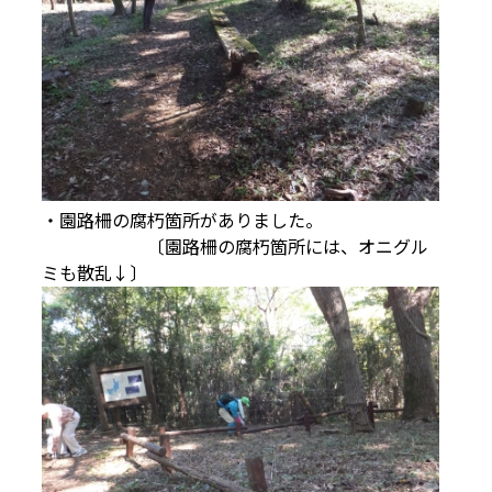
・園路柵の腐朽箇所がありました。
〔園路柵の腐朽箇所には、オニグル
ミも散乱↓〕