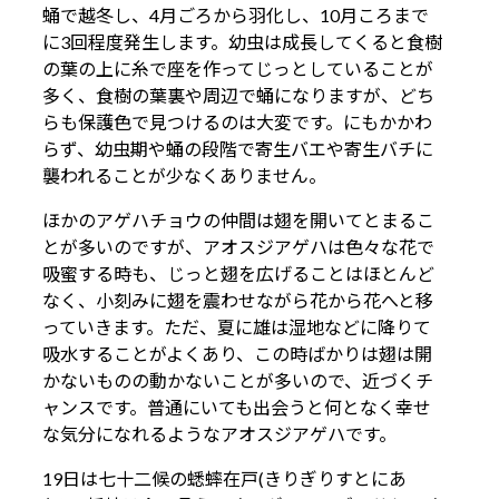
蛹で越冬し、4月ごろから羽化し、10月ころまで
に3回程度発生します。幼虫は成長してくると食樹
の葉の上に糸で座を作ってじっとしていることが
多く、食樹の葉裏や周辺で蛹になりますが、どち
らも保護色で見つけるのは大変です。にもかかわ
らず、幼虫期や蛹の段階で寄生バエや寄生バチに
襲われることが少なくありません。
ほかのアゲハチョウの仲間は翅を開いてとまるこ
とが多いのですが、アオスジアゲハは色々な花で
吸蜜する時も、じっと翅を広げることはほとんど
なく、小刻みに翅を震わせながら花から花へと移
っていきます。ただ、夏に雄は湿地などに降りて
吸水することがよくあり、この時ばかりは翅は開
かないものの動かないことが多いので、近づくチ
ャンスです。普通にいても出会うと何となく幸せ
な気分になれるようなアオスジアゲハです。
19日は七十二候の蟋蟀在戸(きりぎりすとにあ