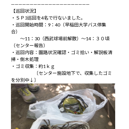
—————————————————————
【巡回状況】
・ＳＰ3巡回を4名で行ないました。
・巡回開始時間：9：40（早稲田大学バス停集
合）
～11：30（西武球場前解散）～14：３０頃
（センター報告）
・巡回内容：園路状況確認・ゴミ拾い・解説板清
掃・倒木処理
・ゴミ収集：約1ｋｇ
〔センター施設地下で、収集したゴミ
を分別中↓〕