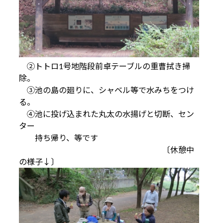
②トトロ1号地階段前卓テーブルの重曹拭き掃
除。
③池の島の廻りに、シャベル等で水みちをつけ
る。
④池に投げ込まれた丸太の水揚げと切断、セン
ター
持ち帰り、等です
〔休憩中
の様子↓〕