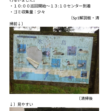
・１０:００巡回開始～１３:１０センター到着
・ゴミ収集量：少々
〔Sp1解説板・清
掃前↓〕
〔清掃後
↓〕見やすい