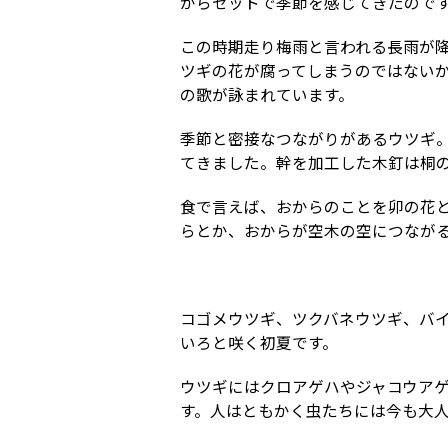
からセットで季節を感じてきたので
この時期走り梅雨と言われる長雨が
ツギの花が腐ってしまうのではない
の歌が詠まれています。
季節と密接なつながりがあるウツギ
てきました。幹を加工した木釘は桐
食で言えば、おからのことを卯の花
らとか、おからが空木の空につなが
コゴメウツギ、ツクバネウツギ、バ
いろと咲く初夏です。
ウツギにはクロアゲハやジャコウア
す。人はともかく虫たちには今も大