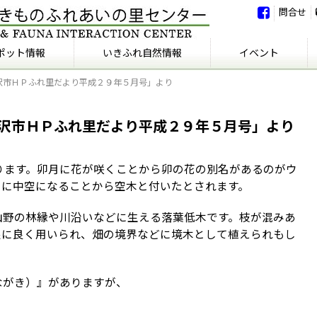
問合せ
ポット情報
いきふれ自然情報
イベント
沢市ＨＰふれ里だより平成２９年５月号」より
いきふれ自然情報
いきふれの会
イベント
イベント報告
沢市ＨＰふれ里だより平成２９年５月号」より
ります。卯月に花が咲くことから卯の花の別名があるのがウ
ぐに中空になることから空木と付いたとされます。
山野の林縁や川沿いなどに生える落葉低木です。枝が混みあ
根に良く用いられ、畑の境界などに境木として植えられもし
ながき）』がありますが、