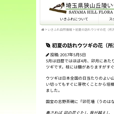
いきふれについて
ス
いきふれ自然情報
初夏の訪れウツギの花（所
いきふれについて
いきふれプログラム紹介
フィールドマナーを知っ
ていますか？
初夏の訪れウツギの花（所
投稿: 2017年5月5日
5月は旧暦ではほぼ4月、卯月にあた
ツギです。枝には髄がありますがす
ウツギは日本全国の日当たりのよい
い切ってもすぐに芽吹くことから垣
ました。
国宝の志野茶碗に『卯花墻（うのは
春されば 卯の花ぐたし 我が越えし