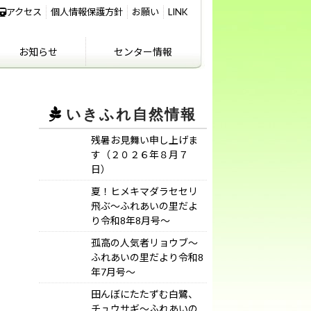
アクセス
個人情報保護方針
お願い
LINK
お知らせ
センター情報
IKIFURE NEWS
お知らせ
センター情報
アクセス
講義室のご利用につ
いて
いきふれ自然情報
残暑お見舞い申し上げま
す（２０２６年８月７
日）
夏！ヒメキマダラセセリ
飛ぶ～ふれあいの里だよ
り令和8年8月号～
孤高の人気者リョウブ～
ふれあいの里だより令和8
年7月号～
田んぼにたたずむ白鷺、
チュウサギ～ふれあいの