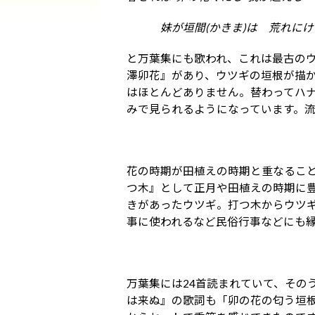
妹が垣間(かきま)は 荒れにけ
と万葉集にも歌われ、これは最古の
澤卯花』があり、ウツギの垣根が描
はほとんどありません。替わってハナ
みで見られるようになっています。
花の時期が田植えの時期と重なるこ
つ木』として正月や田植えの時期に
きがあったウツギ。打つ木からウツ
事に使われるなど民俗行事などにも
万葉集には24首読まれていて、その
は来ぬ』の歌詞も「卯の花の匂う垣