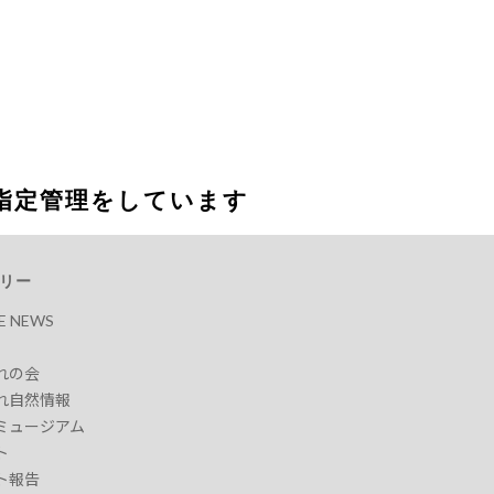
指定管理をしています
リー
RE NEWS
れの会
れ自然情報
ミュージアム
ト
ト報告