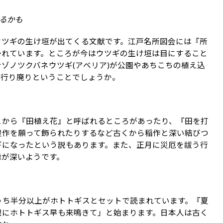
るかも
ウツギの生け垣が出てくる文献です。江戸名所図会には『所
かれています。ところが今はウツギの生け垣は目にすること
ゾノツクバネウツギ(アベリア)が公園やあちこちの植え込
流行り廃りということでしょうか。
とから『田植え花』と呼ばれるところがあったり、『田を打
豊作を願って飾られたりするなど古くから稲作と深い結びつ
ギになったという説もあります。また、正月に災厄を祓う行
縁が深いようです。
うち半分以上がホトトギスとセットで読まれています。『夏
根にホトトギス早も来鳴きて」と始まります。日本人は古く