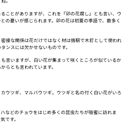
すね。
降ることがありますが、これを『卯の花腐し』とも言い、ウ
かとの憂いが感じられます。卯の花は初夏の季語で、数多く
。密接な関係は花だけではなく材は強靭で木釘として使われ
のタンスには欠かせないものです。
とも言いますが、白い花が集まって咲くところが似ているか
るからとも言われています。
イカウツギ、マルバウツギ。ウツギと名の付く白い花がいろ
ゲハなどのチョウをはじめ多くの昆虫たちが吸蜜に訪れま
人気です。