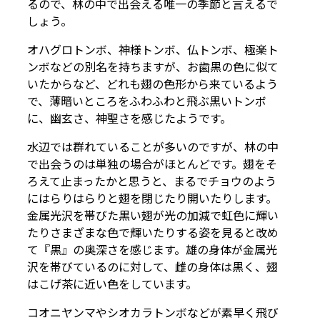
るので、林の中で出会える唯一の季節と言えるで
しょう。
オハグロトンボ、神様トンボ、仏トンボ、極楽ト
ンボなどの別名を持ちますが、お歯黒の色に似て
いたからなど、どれも翅の色形から来ているよう
で、薄暗いところをふわふわと飛ぶ黒いトンボ
に、幽玄さ、神聖さを感じたようです。
水辺では群れていることが多いのですが、林の中
で出会うのは単独の場合がほとんどです。翅をそ
ろえて止まったかと思うと、まるでチョウのよう
にはらりはらりと翅を閉じたり開いたりします。
金属光沢を帯びた黒い翅が光の加減で虹色に輝い
たりさまざまな色で輝いたりする姿を見ると改め
て『黒』の奥深さを感じます。雄の身体が金属光
沢を帯びているのに対して、雌の身体は黒く、翅
はこげ茶に近い色をしています。
コオニヤンマやシオカラトンボなどが素早く飛び