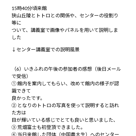
15時40分頃来館
狭山丘陵とトトロとの関係や、センターの役割り
等に
ついて、講義室で画像やパネルを用いて説明しま
した
↓センター講義室での説明風景
（6）いきふれの午後の参加者の感想（後日メール
で受信）
① 館内を案内してもらい、改めて館内の様子が認
識できて
良かったです。
② となりのトトロの写真を使って説明すると訪れ
た方は
目が輝いている感じでとても良いと思いました、
③ 荒畑富士も初登頂できました。
④ 当日来館した団体（中国農大生）へのセンター