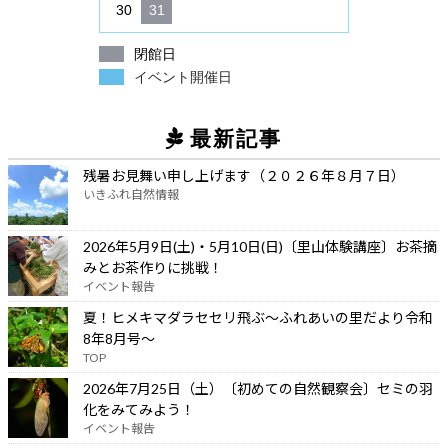
30
31
閉館日
イベント開催日
最新記事
残暑お見舞い申し上げます（２０２６年８月７日）
いきふれ自然情報
2026年5月9日(土)・5月10日(日)〔里山体験講座〕お茶摘
みとお茶作りに挑戦！
イベント報告
夏！ヒメキマダラセセリ飛ぶ～ふれあいの里だより令和
8年8月号～
TOP
2026年7月25日（土）〔初めての自然観察会〕セミの羽
化をみてみよう！
イベント報告