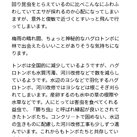
回り昆虫をとらえているのに比べこんなにふわふ
わしていてエサが採れるのか心配になってしまい
ますが、意外と俊敏で近づくとすいっと飛んで行
ってしまいます。
梅雨の晴れ間、ちょっと神秘的なハグロトンボに
林で出会えたらいいことがありそうな気持ちにな
ります。
トンボは全国的に減少しているようですが、ハグ
ロトンボも水質汚濁、河川改修などで数を減らし
ているようです。水辺のヨシなどで羽化するハグ
ロトンボ、河川改修ではヨシなどは根こそぎ刈ら
れてしまいます。産卵するのも水中の草の根際や
水草などです。人にとっては害虫を食べてくれる
益虫で、『勝ち虫』と呼ばれ縁起が良いとされて
きたトンボたち。コンクリ―トで固めない、水辺
の生きものに配慮した河川改修工事も少しずつ進
んでいます。これからもトンボたちと共存してい