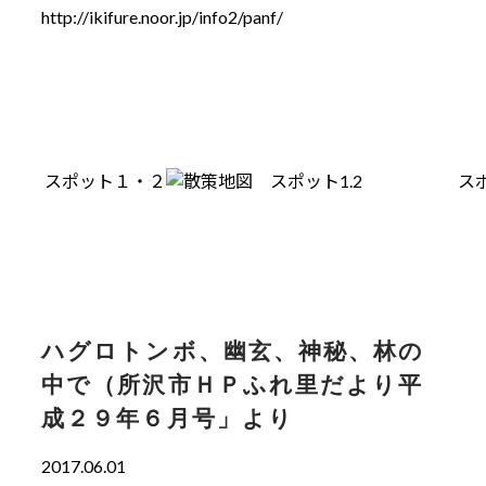
http://ikifure.noor.jp/info2/panf/
スポット１・２
ス
ハグロトンボ、幽玄、神秘、林の
中で（所沢市ＨＰふれ里だより平
成２９年６月号」より
2017.06.01