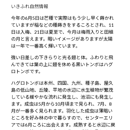
いきふれ自然情報
今年の6月5日は芒種で実際はもう少し早く蒔かれ
ていますが稲などの種蒔きをするころとされ、11
日は入梅、21日は夏至で、今月は梅雨入りと田植
の月と言えます。暗いイメージがありますが太陽
は一年で一番高く輝いています。
強い日差しの下きらりと光る翅と体。ふわりと飛
んできては葉の上に翅を休める黒いトンボはハグ
ロトンボです。
ハグロトンボは本州、四国、九州、種子島、屋久
島の低山地、丘陵、平地の水辺に水生植物が繁茂
している緩やかな流れに発生し、池沼にも発生し
ます。成虫は5月から10月頃まで見られ、7月、8
月が一番多く見られます。羽化した成虫は薄暗い
ところを好み林の中で暮らすので、センターエリ
アでは6月ころに出会えます。成熟すると水辺に戻