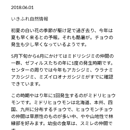
2018.06.01
いきふれ自然情報
初夏の白い花の季節が駆け足で過ぎ去り、今年は
夏も早く来るとの予報。それも酷暑が。チョウの
発生も少し早くなっているようです。
5月下旬から6月にかけてはミドリシジミの仲間の
一群、ゼフィルスたちの年に1度の発生時期です。
センターの周りでは今年もアカシジミ、ウラナミ
アカシジミ、ミズイロオナガシジミがすでに確認
できています。
この時期やはり年に1回発生するのがミドリヒョウ
モンです。ミドリヒョウモンは北海道、本州、四
国、九州に分布するチョウで、ヒョウモンチョウ
の仲間は草原性のものが多い中、やや山地性で林
縁部を好みます。幼虫の食草は、スミレの仲間で