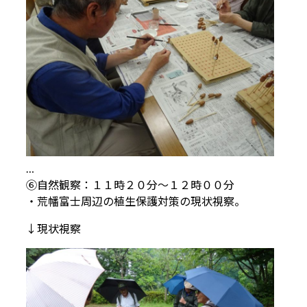
…
⑥自然観察：１１時２０分～１２時００分
・荒幡富士周辺の植生保護対策の現状視察。
↓現状視察