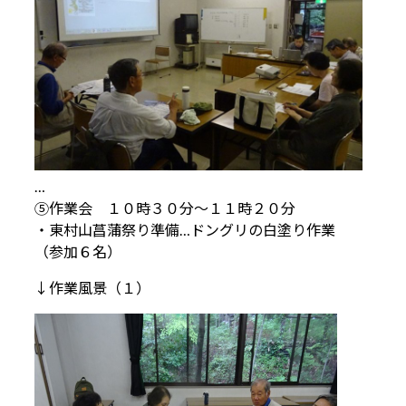
…
⑤作業会 １０時３０分～１１時２０分
・東村山菖蒲祭り準備…ドングリの白塗り作業
（参加６名）
↓作業風景（１）