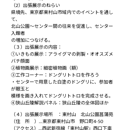
（2）出張展示のねらい
県境先、東京都東村山市域内でのイベントを通し
て、
北山公園～センター間の往来を促進し、センター
入館者
の増加につなげる。
（３）出張展示の内容：
①いきもの展示：アライグマの剥製・オオスズメ
バチ顔面
②植物画展示：細密植物画（額）
③工作コーナー：ドングリトトロを作ろう
・センターで用意した白塗のドングリに、参加者
が眼玉と
模様を画き入れてドングリトトロを完成させる。
④狭山丘陵解説パネル：狭山丘陵の全体図ほか
（４）出張展示場所 ：東村山 北山公園菖蒲苑
（住 所 ）…東京都東村山市 野口町4-50
（アクセス）…西武新宿線「東村山駅」西口下車