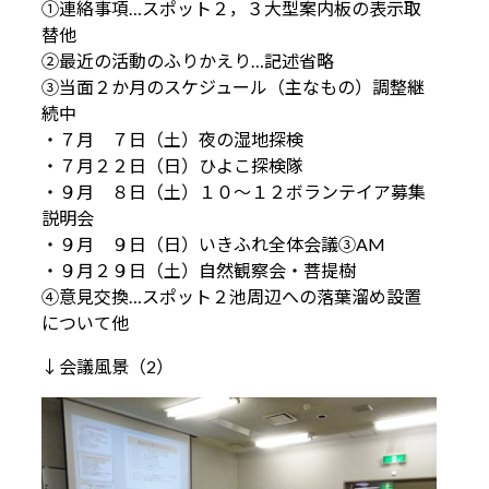
①連絡事項…スポット２，３大型案内板の表示取
替他
②最近の活動のふりかえり…記述省略
③当面２か月のスケジュール（主なもの）調整継
続中
・７月 ７日（土）夜の湿地探検
・７月２２日（日）ひよこ探検隊
・９月 ８日（土）１０～１２ボランテイア募集
説明会
・９月 ９日（日）いきふれ全体会議③AM
・９月２９日（土）自然観察会・菩提樹
④意見交換…スポット２池周辺への落葉溜め設置
について他
↓会議風景（2）