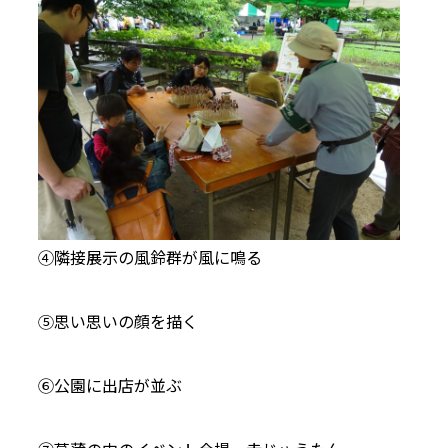
④隣接展示の風鈴群が風に鳴る
⑤思い思いの顔を描く
⑥公園に出店が並ぶ