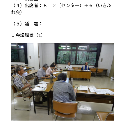
（４）出席者：８＝２（センター）＋６（いきふ
れ会）
（５）議 題：
↓会議風景（1）