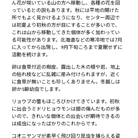
ん花が咲いている山の方へ移動し、各種の花を回
っているとの説もあります。秋には平地の開けた
所でもよく見かけるようになり、センター周辺で
は初夏より初秋の方が目にすることが多いので、
これは山から移動してきた個体が多く加わってい
る可能性があります。北海道などの寒冷地では7月
に入ってから出現し、9月下旬ころまで夏眠せずに
活動を続けます。
卵は食草付近の樹皮、露出した木の根や岩、地上
の枯れ枝などに乱雑に産み付けられますが、近く
に食草が無いことも珍しくありません。冬越しは
卵か1齢幼虫でします。
リョウブの蕾もほころびかけてきています。初秋
に出会うミドリヒョウモンは翅の傷んだものが多
いので、きれいな個体との出会いが期待できるの
は成虫になったばかりのこれからです。
コオニヤンマが素早く飛び回り昆虫を捕らえる姿