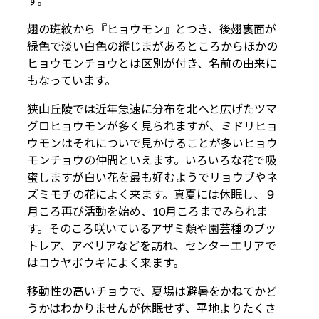
す。
翅の斑紋から『ヒョウモン』とつき、後翅裏面が
緑色で淡い白色の縦じまがあるところからほかの
ヒョウモンチョウとは区別が付き、名前の由来に
もなっています。
狭山丘陵では近年急速に分布を北へと広げたツマ
グロヒョウモンが多く見られますが、ミドリヒョ
ウモンはそれについで見かけることが多いヒョウ
モンチョウの仲間といえます。いろいろな花で吸
蜜しますが白い花を最も好むようでリョウブやネ
ズミモチの花によく来ます。真夏には休眠し、９
月ころ再び活動を始め、10月ころまでみられま
す。そのころ咲いているアザミ類や園芸種のブッ
トレア、アベリアなどを訪れ、センターエリアで
はコウヤボウキによく来ます。
移動性の高いチョウで、夏場は避暑をかねてかど
うかはわかりませんが休眠せず、平地よりたくさ