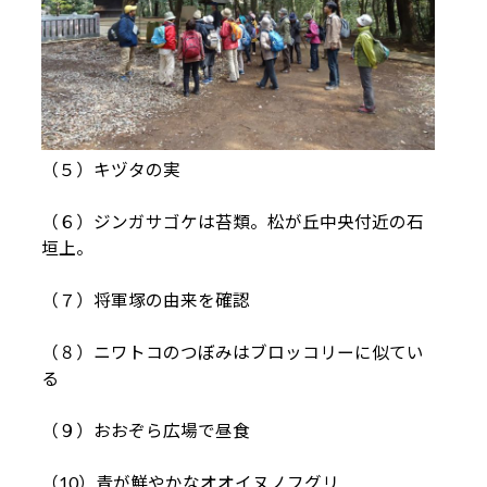
（５）キヅタの実
（６）ジンガサゴケは苔類。松が丘中央付近の石
垣上。
（７）将軍塚の由来を確認
（８）ニワトコのつぼみはブロッコリーに似てい
る
（９）おおぞら広場で昼食
（10）青が鮮やかなオオイヌノフグリ