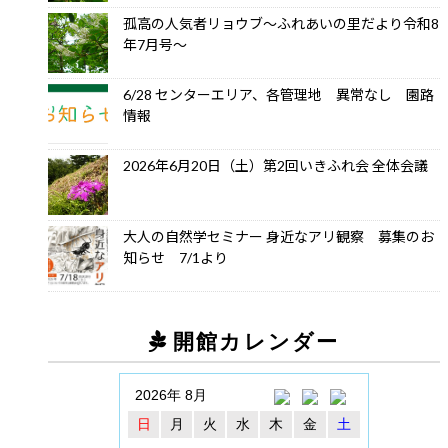
孤高の人気者リョウブ～ふれあいの里だより令和8
年7月号～
6/28 センターエリア、各管理地 異常なし 園路
情報
2026年6月20日（土）第2回いきふれ会 全体会議
大人の自然学セミナー 身近なアリ観察 募集のお
知らせ 7/1より
開館カレンダー
2026年 8月
日
月
火
水
木
金
土