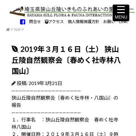
MENU
MENU
問合せ
アクセス
個人情報保護方針
お願い
LINK
TOP
2019年３月１６日（土） 狭山
丘陵自然観察会〔春めく社寺林八
国山〕
投稿: 2019年3月21日
———————————————————
狭山丘陵自然観察会〔春めく社寺林・八国山〕の
報告
———————————————————
１．行事名 ：狭山丘陵自然観察会 春めく社寺
林八国山
２．開催日時：２０１９年３月１６日（土）９時