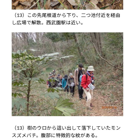
（13）この先尾根道から下り、二つ池付近を経由
し広場で解散。西武園駅は近い。
（13）樹のウロから這い出して落下していたモン
スズメバチ。腹部に特徴的な紋がある。