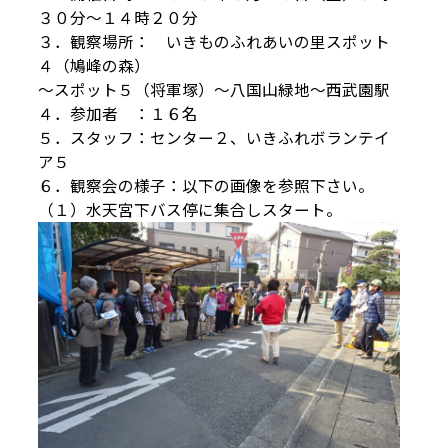
３０分～１４時２０分
３．観察場所： いきものふれあいの里スポット
４（鳩峰の森）
～スポット５（将軍塚）～八国山緑地～西武園駅
４．参加者 ：１６名
５．スタッフ：センター２、いきふれボランテイ
ア５
６．観察会の様子：以下の画像を参照下さい。
（１）水天宮下バス停に集合しスタート。