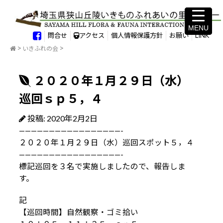
MENU
MENU
問合せ
アクセス
個人情報保護方針
お願い
LINK
いきふれの会
２０２０年１月２９日（水）
巡回ｓｐ５，４
投稿: 2020年2月2日
—————————————————-
２０２０年１月２９日（水）巡回スポット５，４
—————————————————-
標記巡回を３名で実施しましたので、報告しま
す。
記
【巡回時間】自然観察・ゴミ拾い