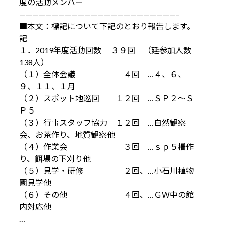
度の活動メンバー
————————————————————————–
■本文：標記について下記のとおり報告します。
記
１．2019年度活動回数 ３９回 （延参加人数
138人）
（１）全体会議 ４回 …４、６、
９、１１、１月
（２）スポット地巡回 １２回 …ＳＰ２～Ｓ
Ｐ５
（３）行事スタッフ協力 １２回 …自然観察
会、お茶作り、地質観察他
（４）作業会 ３回 …ｓｐ５柵作
り、餌場の下刈り他
（５）見学・研修 ２回、…小石川植物
園見学他
（６）その他 ４回、…ＧＷ中の館
内対応他
…