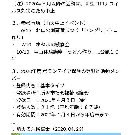
（注）2020年３月以降の活動は、新型コロナウィ
ルス対策のため中止
２．参考事項（雨天中止イベント）
・ 6/15 北山公園菖蒲まつり「ドングリトトロ
作り」
・ 7/10 ホタルの観察会
・10/13 里山体験講座「うどん作り」…台風１９
号
３．2020年度 ボランテイア保険の登録と活動メン
バー
・登録内容：基本タイプ
・登録場所：所沢市社会福祉協議会
・登録日 ：2020年４月３日（金）
・登録人数：２１名（平均年齢：６７歳）
・有効期間：2020年４月４日から年度末まで
…
↓晴天の荒幡富士（2020､04､23）