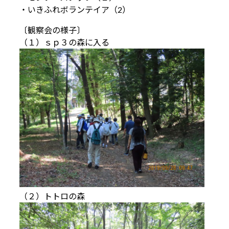
・いきふれボランテイア（2）
〔観察会の様子〕
（１）ｓｐ３の森に入る
（２）トトロの森