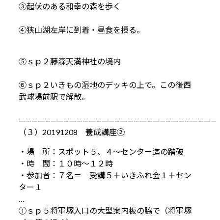
③起伏のある和幸の森を歩く
④狭山湖左岸に到着・昼食を摂る。
⑤ｓｐ２藤森天満神社の境内
⑥ｓｐ２いきもの湿地のデッキの上で。この後西
武球場前駅で解散。
———————————————————————————————
（３）20191208 養成講座②
・場 所：スポット５、４～センター迄の踏破
・時 間：１０時～１２時
・参加者：７名＝ 受講５＋いきふれ会１＋セン
ター１
…
①ｓｐ５将軍塚入口の大型案内板の脇で（将軍塚