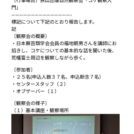
〔行事報告〕狭山丘陵自然観察会「コケ観察入
門」
———————————————–
標記について下記のとおり報告します。
記
〔観察会の概要〕
・日本蘚苔類学会会員の福地朝男さんを講師にお
招きし、コケについての基本的な話を聞いた後、
荒幡富士周辺を観察しながら歩く。
〔参加者〕
・２５名(申込人数３７名、申込断念７名）
・センタースタッフ（２）
・オブザーバー（１）
〔観察会の様子〕
（１）基本講座・観察場所