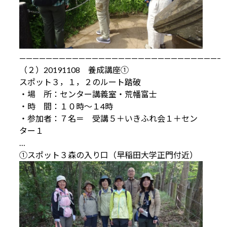
——————————————————————————————–
（２）20191108 養成講座①
スポット３，１，２のルート踏破
・場 所：センター講義室・荒幡富士
・時 間：１０時～１4時
・参加者：７名＝ 受講５＋いきふれ会１＋セン
ター１
…
①スポット３森の入り口（早稲田大学正門付近）