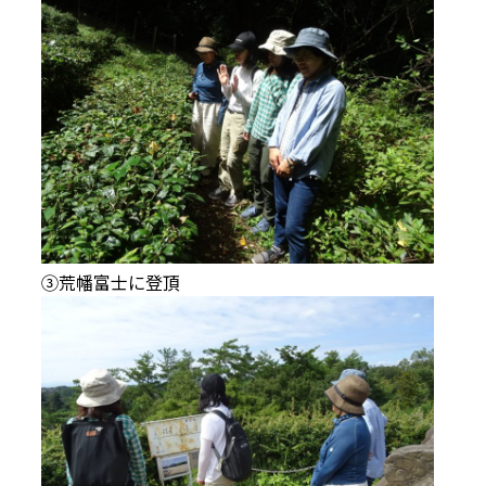
③荒幡富士に登頂