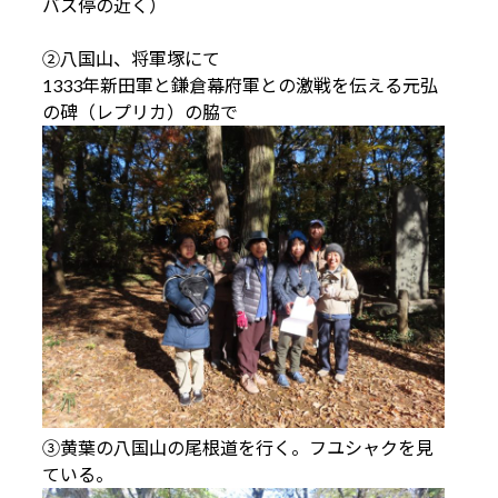
バス停の近く）
②八国山、将軍塚にて
1333年新田軍と鎌倉幕府軍との激戦を伝える元弘
の碑（レプリカ）の脇で
③黄葉の八国山の尾根道を行く。フユシャクを見
ている。