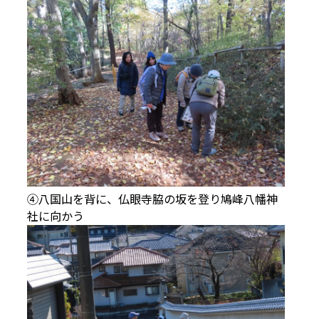
④八国山を背に、仏眼寺脇の坂を登り鳩峰八幡神
社に向かう