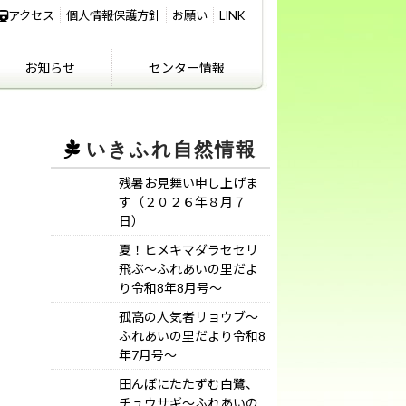
アクセス
個人情報保護方針
お願い
LINK
お知らせ
センター情報
IKIFURE NEWS
お知らせ
センター情報
アクセス
講義室のご利用につ
いて
いきふれ自然情報
残暑お見舞い申し上げま
す（２０２６年８月７
日）
夏！ヒメキマダラセセリ
飛ぶ～ふれあいの里だよ
り令和8年8月号～
孤高の人気者リョウブ～
ふれあいの里だより令和8
年7月号～
田んぼにたたずむ白鷺、
チュウサギ～ふれあいの