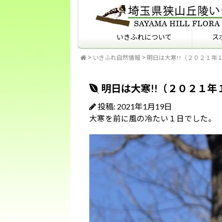
いきふれについて
ス
いきふれ自然情報
明日は大寒!!（２０２１年
いきふれについて
いきふれプログラム紹介
フィールドマナーを知っ
ていますか？
明日は大寒!!（２０２１年
投稿: 2021年1月19日
大寒を前に風の冷たい１日でした。