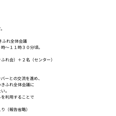
す。
きふれ全体会議
０時～１１時３０分頃。
きふれ会）＋２名（センター）
ンバーとの交流を進め、
いきふれ全体会議に
たい。
ルを利用することで
えり（報告省略）