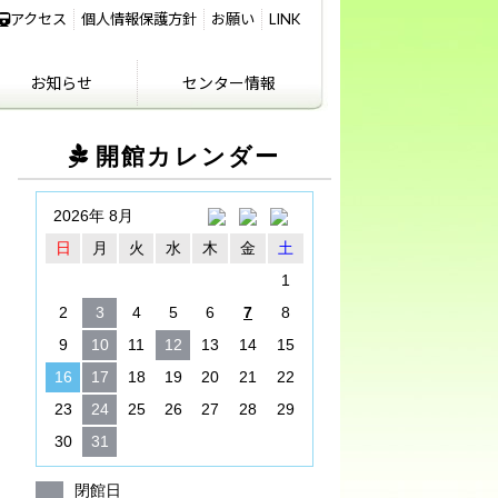
アクセス
個人情報保護方針
お願い
LINK
お知らせ
センター情報
IKIFURE NEWS
お知らせ
センター情報
アクセス
講義室のご利用につ
開館カレンダー
いて
2026年 8月
日
月
火
水
木
金
土
1
2
3
4
5
6
7
8
9
10
11
12
13
14
15
16
17
18
19
20
21
22
23
24
25
26
27
28
29
30
31
閉館日