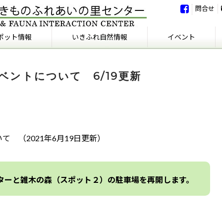
問合せ
ポット情報
いきふれ自然情報
イベント
いきふれ自然情報
いきふれの会
イベント
イベント報告
ベントについて 6/19更新
て （2021年6月19日更新）
ターと雑木の森（スポット２）の駐車場を再開します。
。