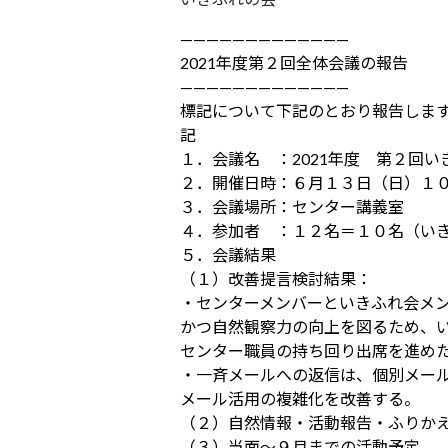
—————————————
2021年度第２回全体会議の報告
—————————————
標記について下記のとおり報告しま
記
１．会議名 ：2021年度 第２回い
２．開催日時：６月１３日（日）１
３．会議場所：センター講義室
４．参加者 ：１２名＝１０名（い
５．会議結果
（１）改善提言検討結果：
・センターメンバーといきふれ会メ
かつ自然観察力の向上を図るため、
センター職員の持ち回り出席を進め
・一斉メールへの返信は、個別メー
メール活用の複雑化を改善する。
（２）自然情報・活動報告・ふりか
（３）当面～９月までの活動予定