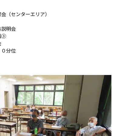
察会（センターエリア）
集説明会
議③
会
３０分位