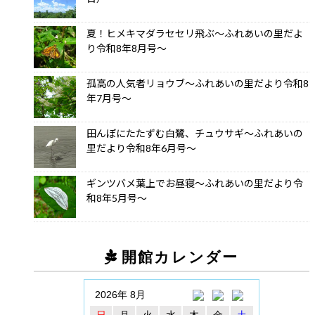
夏！ヒメキマダラセセリ飛ぶ～ふれあいの里だよ
り令和8年8月号～
孤高の人気者リョウブ～ふれあいの里だより令和8
年7月号～
田んぼにたたずむ白鷺、チュウサギ～ふれあいの
里だより令和8年6月号～
ギンツバメ葉上でお昼寝～ふれあいの里だより令
和8年5月号～
開館カレンダー
2026年 8月
日
月
火
水
木
金
土