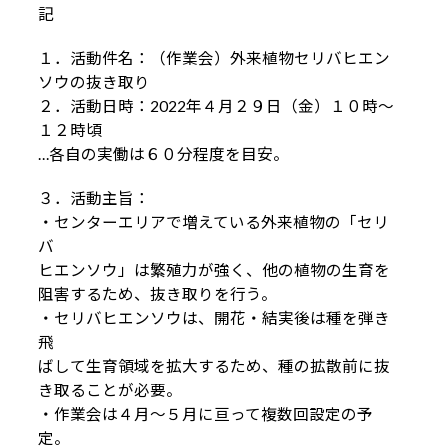
記
１．活動件名：（作業会）外来植物セリバヒエン
ソウの抜き取り
２．活動日時：2022年４月２９日（金）１０時～
１２時頃
…各自の実働は６０分程度を目安。
３．活動主旨：
・センターエリアで増えている外来植物の「セリ
バ
ヒエンソウ」は繁殖力が強く、他の植物の生育を
阻害するため、抜き取りを行う。
・セリバヒエンソウは、開花・結実後は種を弾き
飛
ばして生育領域を拡大するため、種の拡散前に抜
き取ることが必要。
・作業会は４月～５月に亘って複数回設定の予
定。