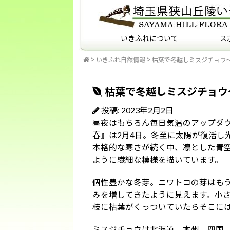
いきふれについて
ス
いきふれ自然情報
枯葉で冬越しミスジチョウ～
いきふれについて
いきふれプログラム紹介
フィールドマナーを知っ
ていますか？
枯葉で冬越しミスジチョウ
投稿: 2023年2月2日
昼夜はもちろん毎日気温のアップダ
春』は2月4日。冬至に太陽が復活し
本格的な寒さが続く中、凛とした青
ように繊細な模様を描いています。
個性豊かな冬芽。ニワトコの芽はも
みを増してきたように見えます。小
枝に枯葉がくっついていたらそこに
ミスジチョウは北海道、本州、四国