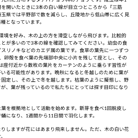
翅を開いたときに3本の白い線が目立つところから『三筋
埼玉県では平野部で数を減らし、丘陵地から低山帯に広く見
惧種となっています。
森林環境を好み、木の上の方を滑空しながら飛びます。比較的
ことが多いので3本の線を確認してみてください。幼虫の食
グスリノキなどのカエデ属の葉です。食草の葉先に一つずつ
し、卵殻を食べ葉の先端部中央に小片を残して座とし、その
では座付近から数枚の葉片をカーテンのように垂らす習性が
がいる可能性があります。晩秋になると冬越しのために葉が
き固定し、その上で冬を越します。枯葉のように擬態し、野
すが、葉が残っているので私たちにとっては探す目印になり
た葉を根拠地として活動を始めます。新芽を食べ1回脱皮し
蛹になり、1週間から11日間で羽化します。
たりしますが花にはあまり飛来しません。ただ、木の白い花
す。