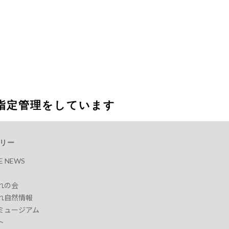
指定管理をしています
リー
RE NEWS
れの会
れ自然情報
ミュージアム
ト