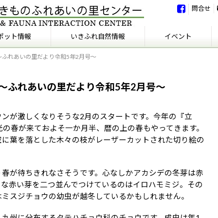
問合せ
ポット情報
いきふれ自然情報
イベント
ふれあいの里だより令和5年2月号～
いきふれ自然情報
いきふれの会
イベント
イベント報告
～ふれあいの里だより令和5年2月号～
ウンが激しくなりそうな2月のスタートです。今年の『立
光の春が来ておよそ一か月半、暦の上の春もやってきます。
空に葉を落とした木々の枝がレーザーカットされた切り絵の
う春が待ちきれなさそうです。心なしかアカシデの冬芽は赤
さな赤い芽を二つ並んでつけているのはイロハモミジ。その
はミスジチョウの幼虫が越冬しているかもしれません。
、九州に分布するタテハチョウ科のチョウです。成虫は年1