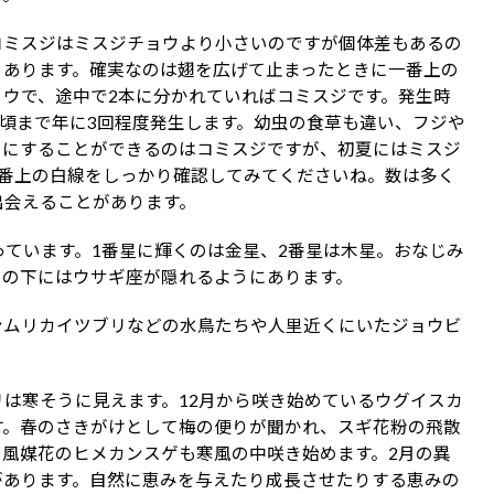
コミスジはミスジチョウより小さいのですが個体差もあるの
々あります。確実なのは翅を広げて止まったときに一番上の
ウで、途中で2本に分かれていればコミスジです。発生時
月頃まで年に3回程度発生します。幼虫の食草も違い、フジや
目にすることができるのはコミスジですが、初夏にはミスジ
1番上の白線をしっかり確認してみてくださいね。数は多く
出会えることがあります。
っています。1番星に輝くのは金星、2番星は木星。おなじみ
その下にはウサギ座が隠れるようにあります。
ンムリカイツブリなどの水鳥たちや人里近くにいたジョウビ
は寒そうに見えます。12月から咲き始めているウグイスカ
す。春のさきがけとして梅の便りが聞かれ、スギ花粉の飛散
風媒花のヒメカンスゲも寒風の中咲き始めます。2月の異
があります。自然に恵みを与えたり成長させたりする恵みの