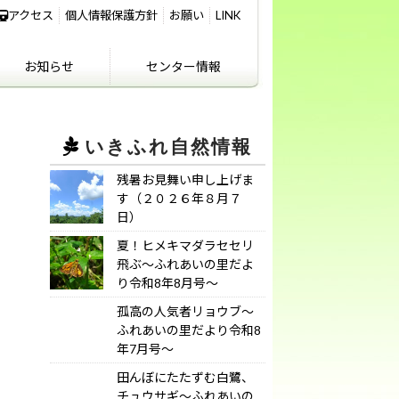
アクセス
個人情報保護方針
お願い
LINK
お知らせ
センター情報
IKIFURE NEWS
お知らせ
センター情報
アクセス
講義室のご利用につ
いて
いきふれ自然情報
残暑お見舞い申し上げま
す（２０２６年８月７
日）
夏！ヒメキマダラセセリ
飛ぶ～ふれあいの里だよ
り令和8年8月号～
孤高の人気者リョウブ～
ふれあいの里だより令和8
年7月号～
田んぼにたたずむ白鷺、
チュウサギ～ふれあいの