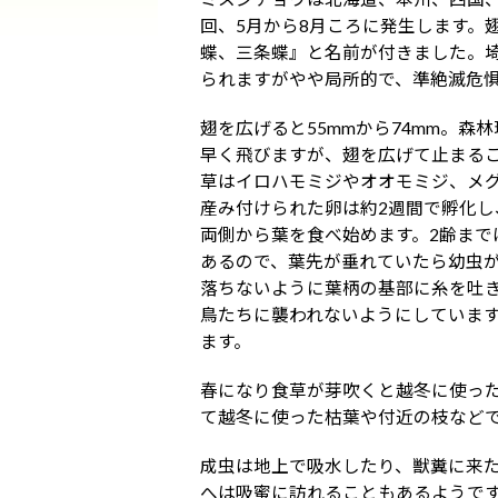
回、5月から8月ころに発生します。
蝶、三条蝶』と名前が付きました。
られますがやや局所的で、準絶滅危
翅を広げると55mmから74mm。
早く飛びますが、翅を広げて止まる
草はイロハモミジやオオモミジ、メ
産み付けられた卵は約2週間で孵化
両側から葉を食べ始めます。2齢ま
あるので、葉先が垂れていたら幼虫
落ちないように葉柄の基部に糸を吐
鳥たちに襲われないようにしていま
ます。
春になり食草が芽吹くと越冬に使っ
て越冬に使った枯葉や付近の枝などで
成虫は地上で吸水したり、獣糞に来
へは吸蜜に訪れることもあるようで