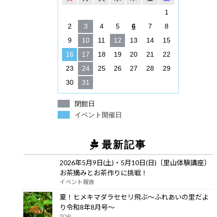
1
2
3
4
5
6
7
8
9
10
11
12
13
14
15
16
17
18
19
20
21
22
23
24
25
26
27
28
29
30
31
閉館日
イベント開催日
最新記事
2026年5月9日(土)・5月10日(日)〔里山体験講座〕
お茶摘みとお茶作りに挑戦！
イベント報告
夏！ヒメキマダラセセリ飛ぶ～ふれあいの里だよ
り令和8年8月号～
TOP