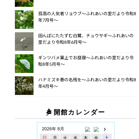
孤高の人気者リョウブ～ふれあいの里だより令和8
年7月号～
田んぼにたたずむ白鷺、チュウサギ～ふれあいの
里だより令和8年6月号～
ギンツバメ葉上でお昼寝～ふれあいの里だより令
和8年5月号～
ハナミズキ春の名残を～ふれあいの里だより令和8
年4月号～
開館カレンダー
2026年 8月
日
月
火
水
木
金
土