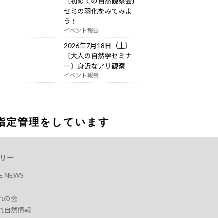
〔初めての自然観察会〕
セミの羽化をみてみよ
う！
イベント報告
2026年7月18日（土）
〔大人の自然学セミナ
ー〕身近なアリ観察
イベント報告
指定管理をしています
リー
RE NEWS
れの会
れ自然情報