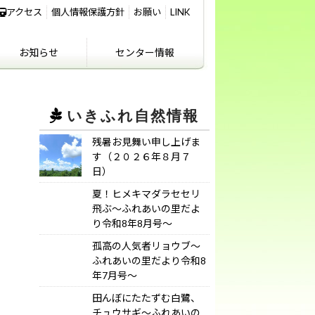
アクセス
個人情報保護方針
お願い
LINK
お知らせ
センター情報
IKIFURE NEWS
お知らせ
センター情報
アクセス
講義室のご利用につ
いて
いきふれ自然情報
残暑お見舞い申し上げま
す（２０２６年８月７
日）
夏！ヒメキマダラセセリ
飛ぶ～ふれあいの里だよ
り令和8年8月号～
孤高の人気者リョウブ～
ふれあいの里だより令和8
年7月号～
田んぼにたたずむ白鷺、
チュウサギ～ふれあいの