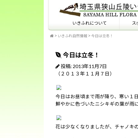
いきふれについて
ス
いきふれ自然情報
今日は立冬！
いきふれについて
いきふれプログラム紹介
フィールドマナーを知っ
ていますか？
今日は立冬！
投稿: 2013年11月7日
（２０１３年１１月７日）
今日はお昼頃まで雨が降り、寒い１
鮮やかに色づいたニシキギの葉が雨
花は少なくなりましたが、チャノキ