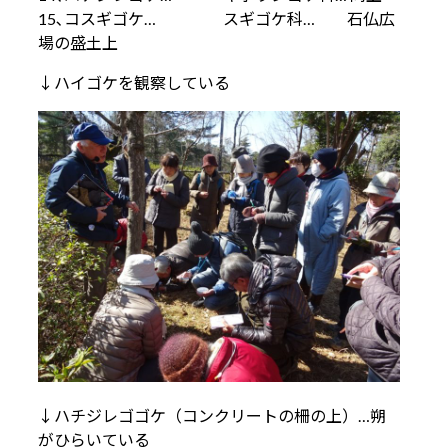
15､コスギゴケ… スギゴケ科… 石仏広
場の盛土上
↓ハイゴケを観察している
↓ハチジレゴゴケ（コンクリートの柵の上）…朔
がひらいている