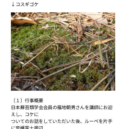
↓コスギゴケ
〔１〕行事概要
日本蘚苔類学会会員の福地朝男さんを講師にお迎
えし、コケに
ついてのお話をしていただいた後、ルーペを片手
に荒幡富士周辺