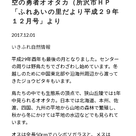
空の勇者オオタカ（所沢市ＨＰ
「ふれあいの里だより平成２９年
１２月号」より
2017.12.01
いきふれ自然情報
平成29年酉年も最後の月となりました。センター
の周りは野鳥たちでざわざわし始めています。冬
越しのために中国東北部や沿海州周辺から渡って
きたジョウビタキもいます。
鳥たちの中でも生態系の頂点で、狭山丘陵では1年
中見られるオオタカ。日本では北海道、本州、佐
渡、四国、九州の平地から山地の森林で繁殖し、
秋から冬にかけては平地の水辺などでも見られて
います。
オスは全長50cmでハシボソガラスと、メスは