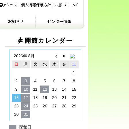
アクセス
個人情報保護方針
お願い
LINK
お知らせ
センター情報
IKIFURE NEWS
お知らせ
センター情報
アクセス
講義室のご利用につ
開館カレンダー
いて
2026年 8月
日
月
火
水
木
金
土
1
2
3
4
5
6
7
8
9
10
11
12
13
14
15
16
17
18
19
20
21
22
23
24
25
26
27
28
29
30
31
閉館日