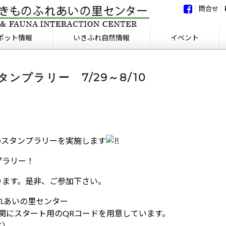
問合せ
ポット情報
いきふれ自然情報
イベント
いきふれ自然情報
いきふれの会
イベント
イベント報告
ンプラリー 7/29～8/10
のスタンプラリーを実施します
プラリー！
ります。是非、ご参加下さい。
れあいの里センター
ー玄関にスタート用のQRコードを用意しています。
す）