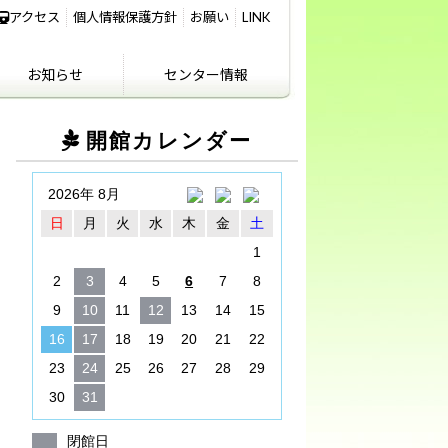
アクセス
個人情報保護方針
お願い
LINK
お知らせ
センター情報
IKIFURE NEWS
お知らせ
センター情報
アクセス
講義室のご利用につ
開館カレンダー
いて
2026年 8月
日
月
火
水
木
金
土
1
2
3
4
5
6
7
8
9
10
11
12
13
14
15
16
17
18
19
20
21
22
23
24
25
26
27
28
29
30
31
閉館日