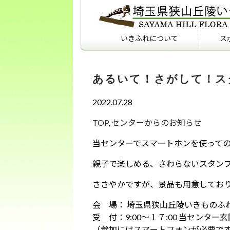
いきふれについて
ス
いきふれについて
いきふれプログラム紹介
フィールドマナーを知っ
ていますか？
あるいて！さがして！スタ
2022.07.28
TOP
,
センターからのお知らせ
当センターでスマートホンを使って
親子で楽しめる、さわらないスタン
ささやかですが、景品も用意してお
会 場： 埼玉県狭山丘陵いきものふ
受 付：9:00～１７:00 当センタ
（参加にはスマートフォンが必要で