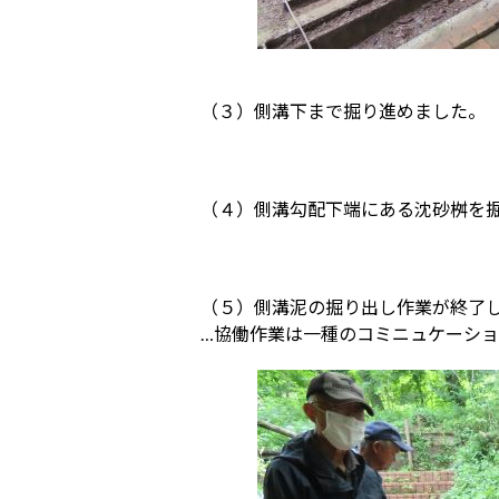
（３）側溝下まで掘り進めました。
（４）側溝勾配下端にある沈砂桝を
（５）側溝泥の掘り出し作業が終了
…協働作業は一種のコミニュケーシ