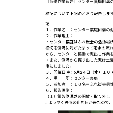
〔協働作業報告〕センター裏庭側溝
————————————————-
標記について下記のとおり報告しま
記
１．作業名 ：センター裏庭側溝の
２．作業理由：
・センター裏庭はふれ炭会の活動場
横切る側溝に泥がたまって雨水の流
から、センターと協働で泥出し作業
・また、側溝から掘り出した泥は土
事にしました。
３．開催日時：6月2４日（水）１０
４．場 所：センター裏庭
５．参加者 ：１０名＝ふれ炭会男
６．報告画像：
（１）鋼製側溝蓋の開放・取り外し
…ようやく長雨の止む日が来たので