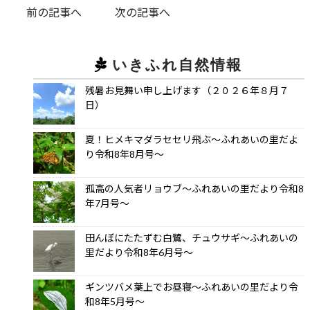
前の記事へ
次の記事へ
いきふれ自然情報
残暑お見舞い申し上げます（２０２６年８月７
日）
夏！ヒメキマダラセセリ飛ぶ～ふれあいの里だよ
り令和8年8月号～
孤高の人気者リョウブ～ふれあいの里だより令和8
年7月号～
田んぼにたたずむ白鷺、チュウサギ～ふれあいの
里だより令和8年6月号～
ギンツバメ葉上でお昼寝～ふれあいの里だより令
和8年5月号～