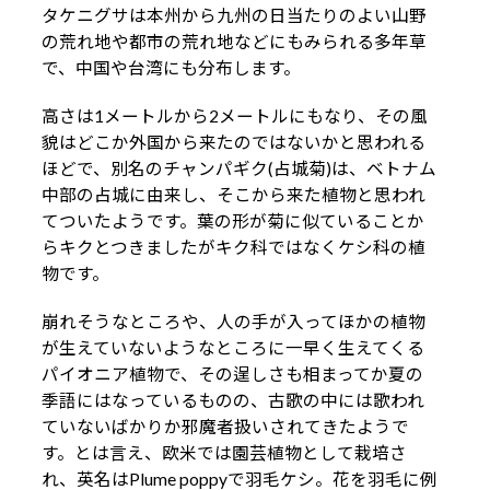
タケニグサは本州から九州の日当たりのよい山野
の荒れ地や都市の荒れ地などにもみられる多年草
で、中国や台湾にも分布します。
高さは1メートルから2メートルにもなり、その風
貌はどこか外国から来たのではないかと思われる
ほどで、別名のチャンパギク(占城菊)は、ベトナム
中部の占城に由来し、そこから来た植物と思われ
てついたようです。葉の形が菊に似ていることか
らキクとつきましたがキク科ではなくケシ科の植
物です。
崩れそうなところや、人の手が入ってほかの植物
が生えていないようなところに一早く生えてくる
パイオニア植物で、その逞しさも相まってか夏の
季語にはなっているものの、古歌の中には歌われ
ていないばかりか邪魔者扱いされてきたようで
す。とは言え、欧米では園芸植物として栽培さ
れ、英名はPlume poppyで羽毛ケシ。花を羽毛に例