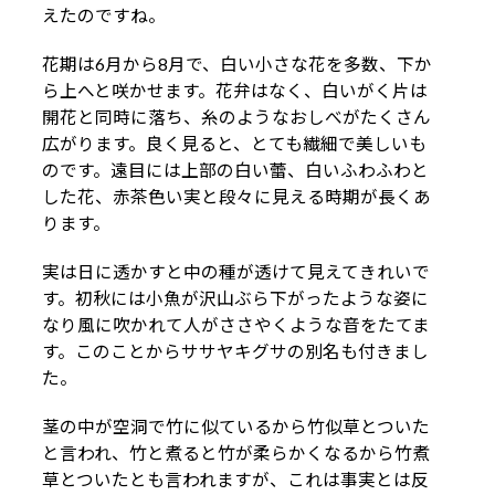
えたのですね。
花期は6月から8月で、白い小さな花を多数、下か
ら上へと咲かせます。花弁はなく、白いがく片は
開花と同時に落ち、糸のようなおしべがたくさん
広がります。良く見ると、とても繊細で美しいも
のです。遠目には上部の白い蕾、白いふわふわと
した花、赤茶色い実と段々に見える時期が長くあ
ります。
実は日に透かすと中の種が透けて見えてきれいで
す。初秋には小魚が沢山ぶら下がったような姿に
なり風に吹かれて人がささやくような音をたてま
す。このことからササヤキグサの別名も付きまし
た。
茎の中が空洞で竹に似ているから竹似草とついた
と言われ、竹と煮ると竹が柔らかくなるから竹煮
草とついたとも言われますが、これは事実とは反