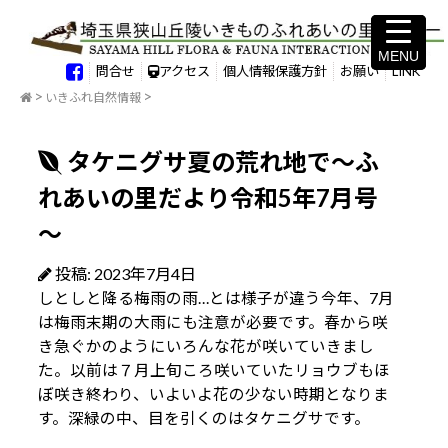
MENU
MENU
問合せ
アクセス
個人情報保護方針
お願い
LINK
いきふれ自然情報
タケニグサ夏の荒れ地で～ふ
れあいの里だより令和5年7月号
～
投稿: 2023年7月4日
しとしと降る梅雨の雨…とは様子が違う今年、7月
は梅雨末期の大雨にも注意が必要です。春から咲
き急ぐかのようにいろんな花が咲いていきまし
た。以前は７月上旬ころ咲いていたリョウブもほ
ぼ咲き終わり、いよいよ花の少ない時期となりま
す。深緑の中、目を引くのはタケニグサです。