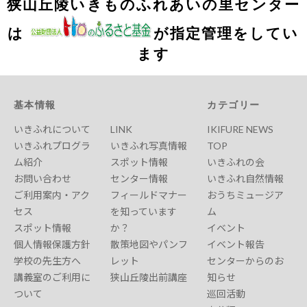
狭山丘陵いきものふれあいの里センター
は
が指定管理をしてい
ます
基本情報
カテゴリー
いきふれについて
LINK
IKIFURE NEWS
いきふれプログラ
いきふれ写真情報
TOP
ム紹介
スポット情報
いきふれの会
お問い合わせ
センター情報
いきふれ自然情報
ご利用案内・アク
フィールドマナー
おうちミュージア
セス
を知っています
ム
スポット情報
か？
イベント
個人情報保護方針
散策地図やパンフ
イベント報告
学校の先生方へ
レット
センターからのお
講義室のご利用に
狭山丘陵出前講座
知らせ
ついて
巡回活動