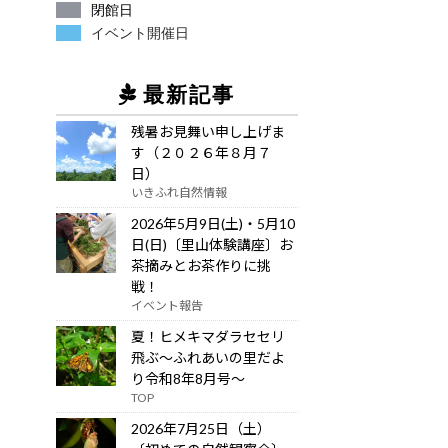
閉館日
イベント開催日
最新記事
残暑お見舞い申し上げま
す（２０２６年８月７
日）
いきふれ自然情報
2026年5月9日(土)・5月10
日(日)〔里山体験講座〕お
茶摘みとお茶作りに挑
戦！
イベント報告
夏！ヒメキマダラセセリ
飛ぶ～ふれあいの里だよ
り令和8年8月号～
TOP
2026年7月25日（土）