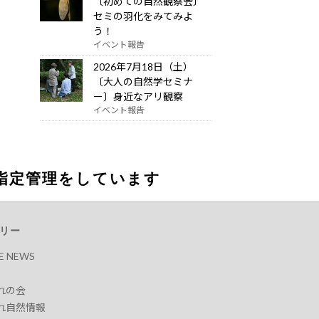
〔初めての自然観察会〕
セミの羽化をみてみよ
う！
イベント報告
2026年7月18日（土）
〔大人の自然学セミナ
ー〕身近なアリ観察
イベント報告
指定管理をしています
リー
RE NEWS
れの会
れ自然情報