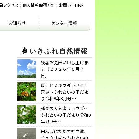
アクセス
個人情報保護方針
お願い
LINK
お知らせ
センター情報
IKIFURE NEWS
お知らせ
センター情報
アクセス
講義室のご利用につ
いて
いきふれ自然情報
残暑お見舞い申し上げま
す（２０２６年８月７
日）
夏！ヒメキマダラセセリ
飛ぶ～ふれあいの里だよ
り令和8年8月号～
孤高の人気者リョウブ～
ふれあいの里だより令和8
年7月号～
田んぼにたたずむ白鷺、
チュウサギ～ふれあいの