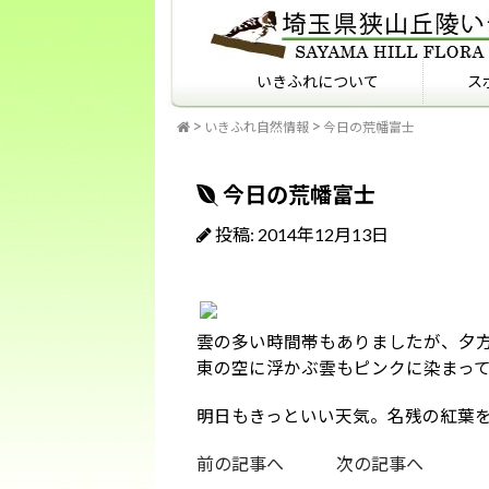
いきふれについて
ス
いきふれ自然情報
今日の荒幡富士
いきふれについて
いきふれプログラム紹介
フィールドマナーを知っ
ていますか？
今日の荒幡富士
投稿: 2014年12月13日
雲の多い時間帯もありましたが、夕
東の空に浮かぶ雲もピンクに染まっ
明日もきっといい天気。名残の紅葉
前の記事へ
次の記事へ