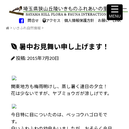
MENU
MENU
問合せ
アクセス
個人情報保護方針
お願い
LINK
いきふれ自然情報
暑中お見舞い申し上げます！
投稿: 2015年7月20日
関東地方も梅雨明けし、蒸し暑く連日の夕立！
花は少ないですが、ヤブミョウガが涼しげです。
今日特に目についたのは、ベッコウハゴロモで
す。
白いふわふわの幼虫もいましたが、おそらく今日