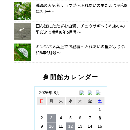
孤高の人気者リョウブ～ふれあいの里だより令和8
年7月号～
田んぼにたたずむ白鷺、チュウサギ～ふれあいの
里だより令和8年6月号～
ギンツバメ葉上でお昼寝～ふれあいの里だより令
和8年5月号～
開館カレンダー
2026年 8月
日
月
火
水
木
金
土
1
2
3
4
5
6
7
8
9
10
11
12
13
14
15