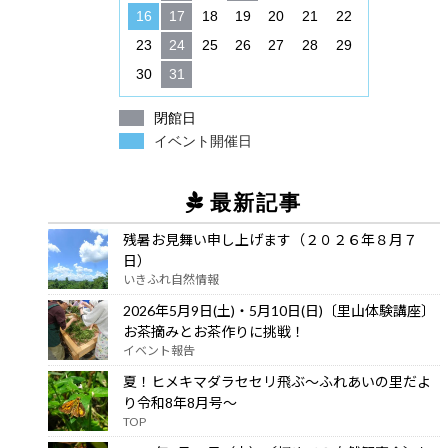
16
17
18
19
20
21
22
23
24
25
26
27
28
29
30
31
閉館日
イベント開催日
最新記事
残暑お見舞い申し上げます（２０２６年８月７
日）
いきふれ自然情報
2026年5月9日(土)・5月10日(日)〔里山体験講座〕
お茶摘みとお茶作りに挑戦！
イベント報告
夏！ヒメキマダラセセリ飛ぶ～ふれあいの里だよ
り令和8年8月号～
TOP