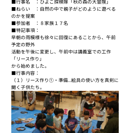
■行事名 ：ひよこ探検隊「秋の森の大冒険」
■ねらい ：自然の中で親子がどのように遊べる
のかを提案
■参加者 ：８家族１７名
■特記事項：
早朝の雨模様も徐々に回復にあることから、午前
予定の野外
活動を午後に変更し、午前中は講義室での工作
「リース作り」
から始めました。
■行事内容：
（１）リース作り①・準備…絵具の使い方を真剣に
聞く子供たち。