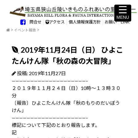
MENU
MENU
問合せ
アクセス
個人情報保護方針
お願い
LINK
イベント報告
2019年11月24日（日） ひよこ
たんけん隊「秋の森の大冒険」
投稿: 2019年11月27日
————————————————————–
２０１９年１１月２４日（日）10時～１３時３０
分
〔報告〕ひよこたんけん隊「秋のもりのだいぼう
けん」
————————————————————–
標記について下記のとおり報告します。
記