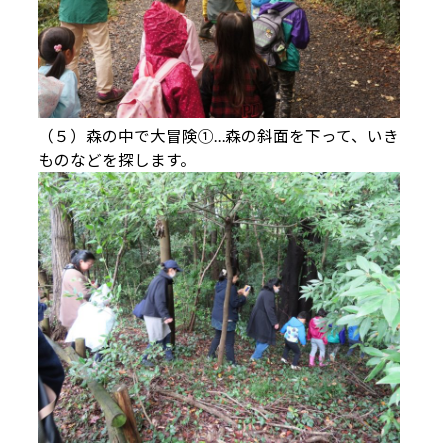
（５）森の中で大冒険①…森の斜面を下って、いき
ものなどを探します。