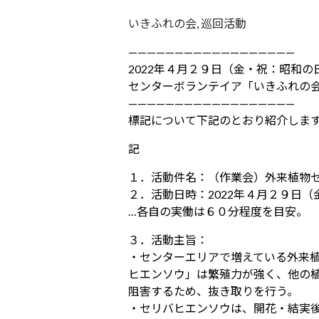
いきふれの会
,
巡回活動
——————————————————
2022年４月２９日（金・祝：昭和
センターボランテイア「いきふれの
——————————————————
標記について下記のとおり紹介しま
記
１．活動件名：（作業会）外来植物
２．活動日時：2022年４月２９日
…各自の実働は６０分程度を目安。
３．活動主旨：
・センターエリアで増えている外来
ヒエンソウ」は繁殖力が強く、他の
阻害するため、抜き取りを行う。
・セリバヒエンソウは、開花・結実