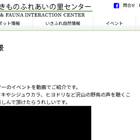
問合せ
ポット情報
いきふれ自然情報
イベント
いきふれ自然情報
いきふれの会
イベント
イベント報告
景
ターのイベントを動画でご紹介です。
タキやシジュウカラ、ヒヨドリなど沢山の野鳥の声を聴くこ
楽しんで頂けたらうれしいです。