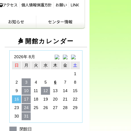
アクセス
個人情報保護方針
お願い
LINK
お知らせ
センター情報
IKIFURE NEWS
お知らせ
センター情報
アクセス
講義室のご利用につ
開館カレンダー
いて
2026年 8月
日
月
火
水
木
金
土
1
2
3
4
5
6
7
8
9
10
11
12
13
14
15
16
17
18
19
20
21
22
23
24
25
26
27
28
29
30
31
閉館日