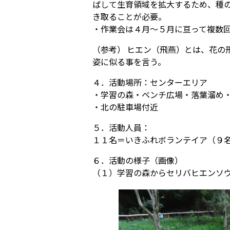
ばして生育領域を拡大するため、種
き取ることが必要。
・作業会は４月～５月に亘って複数
（参考） ヒエン（飛燕）とは、花の
姿に似る事を言う。
４．活動場所：センターエリア
・学習の森・ベンチ広場・落葉溜め
・北の駐車場付近
５．活動人員：
１１名＝いきふれボランテイア（９
６．活動の様子（画像）
（１）学習の森からセリバヒエンソ