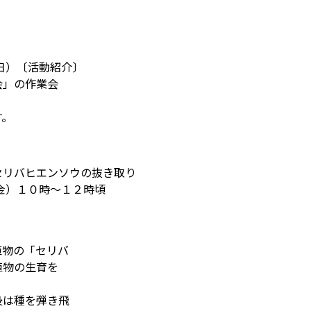
の日）〔活動紹介〕
会」の作業会
す。
セリバヒエンソウの抜き取り
（金）１０時～１２時頃
植物の「セリバ
植物の生育を
後は種を弾き飛