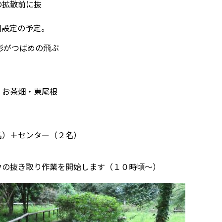
の拡散前に抜
回設定の予定。
形がつばめの飛ぶ
・お茶畑・東尾根
名）＋センター（２名）
ウの抜き取り作業を開始します（１０時頃～）