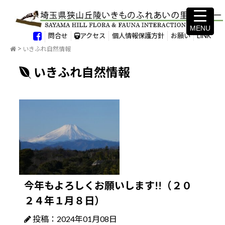
MENU
MENU
問合せ
アクセス
個人情報保護方針
お願い
LINK
いきふれ自然情報
いきふれ自然情報
今年もよろしくお願いします!!（２０
２４年１月８日）
投稿：2024年01月08日