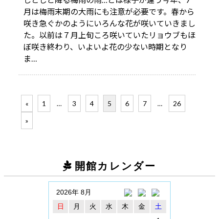
月は梅雨末期の大雨にも注意が必要です。春から
咲き急ぐかのようにいろんな花が咲いていきまし
た。以前は７月上旬ころ咲いていたリョウブもほ
ぼ咲き終わり、いよいよ花の少ない時期となり
ま…
«
1
…
3
4
5
6
7
…
26
»
開館カレンダー
2026年 8月
日
月
火
水
木
金
土